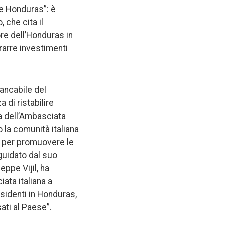
 e Honduras”: è
 che cita il
ore dell’Honduras in
rarre investimenti
ancabile del
 di ristabilire
a dell’Ambasciata
o la comunità italiana
e per promuovere le
guidato dal suo
ppe Vijil, ha
ata italiana a
esidenti in Honduras,
ati al Paese”.