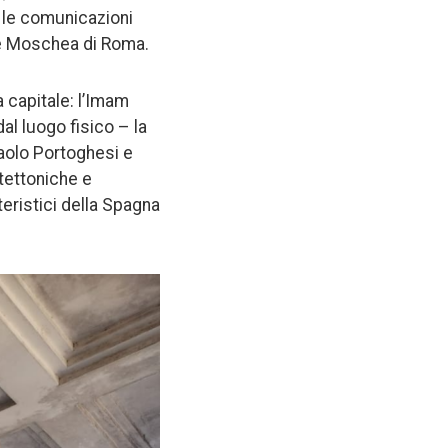
 le comunicazioni
nde Moschea di Roma.
a capitale: l’Imam
dal luogo fisico – la
aolo Portoghesi e
itettoniche e
tteristici della Spagna