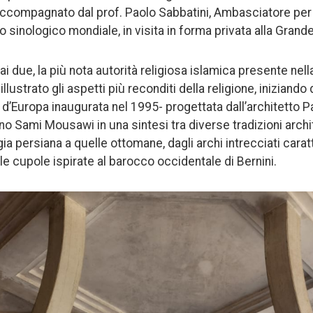
ccompagnato dal prof. Paolo Sabbatini, Ambasciatore per
ro sinologico mondiale, in visita in forma privata alla Gra
ai due, la più nota autorità religiosa islamica presente nell
lustrato gli aspetti più reconditi della religione, iniziando 
’Europa inaugurata nel 1995- progettata dall’architetto P
eno Sami Mousawi in una sintesi tra diverse tradizioni arch
ogia persiana a quelle ottomane, dagli archi intrecciati cara
e cupole ispirate al barocco occidentale di Bernini.