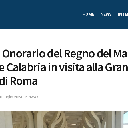
HOME
NEWS
INTE
e Onorario del Regno del M
 Calabria in visita alla Gra
di Roma
8 Luglio 2024
in
News