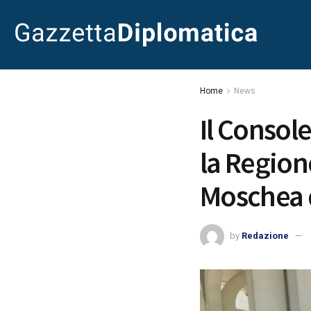
Home
News
Il Consol
la Regione
Moschea 
by
Redazione