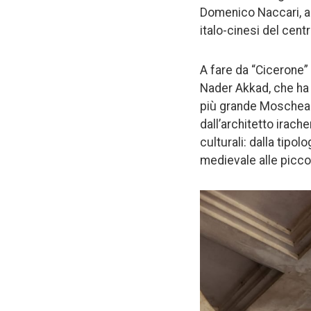
Domenico Naccari, a
italo-cinesi del cent
A fare da “Cicerone” 
Nader Akkad, che ha il
più grande Moschea d
dall’architetto irach
culturali: dalla tipol
medievale alle piccol