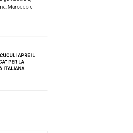
bria, Marocco e
CUCULI APRE IL
CA” PER LA
A ITALIANA