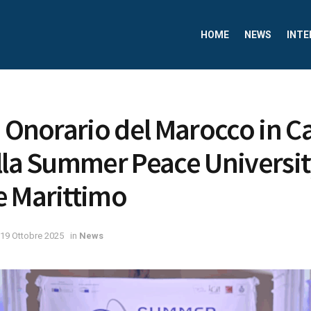
HOME
NEWS
INTE
e Onorario del Marocco in C
lla Summer Peace Universit
e Marittimo
19 Ottobre 2025
in
News