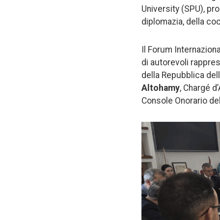
University (SPU), pr
diplomazia, della co
Il Forum Internaziona
di autorevoli rappre
della Repubblica del
Altohamy
, Chargé d
Console Onorario del