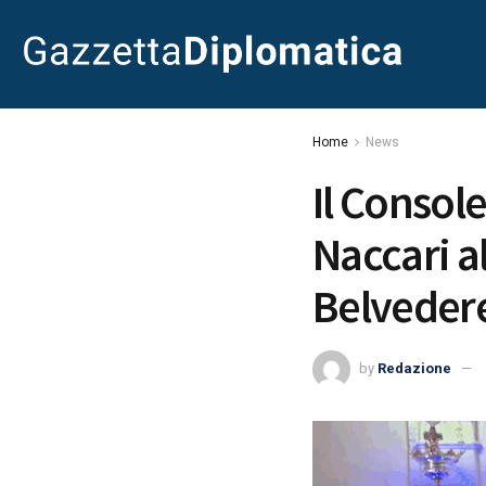
Home
News
Il Consol
Naccari a
Belveder
by
Redazione