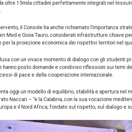
a oltre 15mila cittadini perfettamente integrati nel tess
.
ervento, il Console ha anche richiamato l’importanza strate
ri Med e Gioia Tauro, considerati infrastrutture chiave per
i e per la proiezione economica dei rispettivi territori nel q
clusa con un vivace momento di dialogo con gli studenti pr
 hanno posto domande e condiviso riflessioni sui temi de
ocessi di pace e della cooperazione internazionale.
nta oggi un modello di equilibrio, stabilità e apertura nel
arato Naccari – “e la Calabria, con la sua vocazione medite
Europa e il Nord Africa, fondato sul rispetto, sul dialogo e s