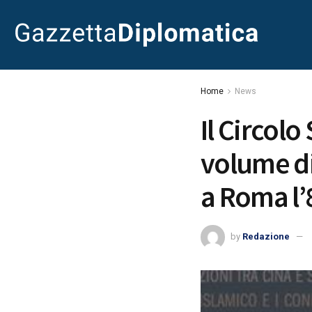
Home
News
Il Circolo
volume di
a Roma l’
by
Redazione