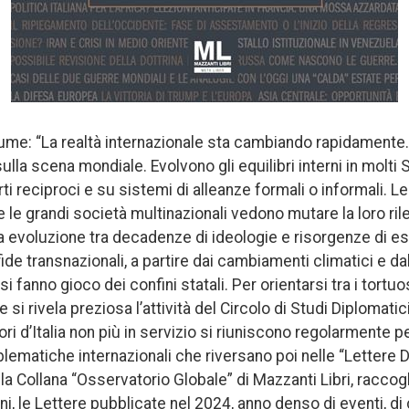
lume: “La realtà internazionale sta cambiando rapidamente. 
la scena mondiale. Evolvono gli equilibri interni in molti 
ti reciproci e su sistemi di alleanze formali o informali. Le 
 e le grandi società multinazionali vedono mutare la loro ri
 evoluzione tra decadenze di ideologie e risorgenze di est
sfide transnazionali, a partire dai cambiamenti climatici e d
i fanno gioco dei confini statali. Per orientarsi tra i tortuos
e si rivela preziosa l’attività del Circolo di Studi Diplomatici
ri d’Italia non più in servizio si riuniscono regolarmente 
blematiche internazionali che riversano poi nelle “Lettere D
a Collana “Osservatorio Globale” di Mazzanti Libri, raccog
ni, le Lettere pubblicate nel 2024, anno denso di eventi, di cr