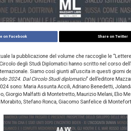
e on Facebook
Share on Twitter
tuale la pubblicazione del volume che raccoglie le “Letter
Circolo degli Studi Diplomatici hanno scritto nel corso dell
internazionale. Siamo così giunti all’uscita in questi giorni 
ondo
2024
. Dal Circolo Studi diplomatici
″ dell’editore Mazzant
2024 sono: Maria Assunta Accili, Adriano Benedetti, Joland
o, Giorgio Malfatti di Montetretto, Maurizio Melani, Elio M
Morabito, Stefano Ronca, Giacomo Sanfelice di Monteforte