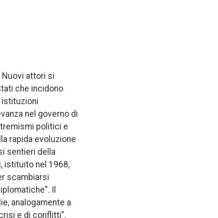
Nuovi attori si
Stati che incidono
istituzioni
levanza nel governo di
remismi politici e
alla rapida evoluzione
i sentieri della
, istituito nel 1968,
per scambiarsi
iplomatiche”. Il
lie, analogamente a
isi e di conflitti”.