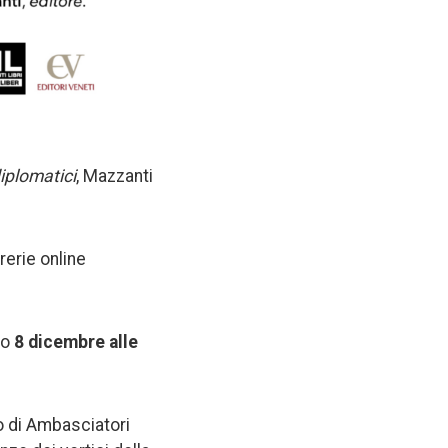
diplomatici
, Mazzanti
rerie online
rno
8 dicembre alle
.
po di Ambasciatori