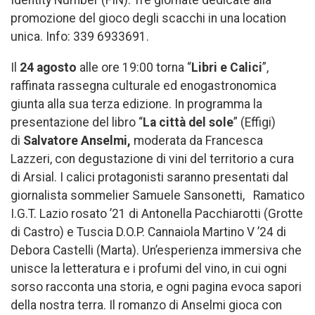
Identity Number (FIN). Tre giornate dedicate alla
promozione del gioco degli scacchi in una location
unica. Info: 339 6933691.
Il
24 agosto
alle ore 19:00 torna “
Libri e Calici
”,
raffinata rassegna culturale ed enogastronomica
giunta alla sua terza edizione. In programma la
presentazione del libro “
La città del sole
” (Effigi)
di
Salvatore Anselmi,
moderata da Francesca
Lazzeri, con degustazione di vini del territorio a cura
di Arsial. I calici protagonisti saranno presentati dal
giornalista sommelier Samuele Sansonetti, Ramatico
I.G.T. Lazio rosato ’21 di Antonella Pacchiarotti (Grotte
di Castro) e Tuscia D.O.P. Cannaiola Martino V ’24 di
Debora Castelli (Marta). Un’esperienza immersiva che
unisce la letteratura e i profumi del vino, in cui ogni
sorso racconta una storia, e ogni pagina evoca sapori
della nostra terra. Il romanzo di Anselmi gioca con