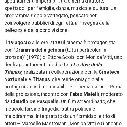
appuntamenti imperdibili, tra cinema d’autore,
spettacoli per famiglie, danza, musica e cultura. Un
programma ricco e variegato, pensato per
coinvolgere pubblici di ogni età, all’insegna della
bellezza e della condivisione.
Il
19 agosto
alle ore 21:00 il cinema è protagonista
con “
Dramma della gelosia
(tutti i particolari in
cronaca)” (1970) di Ettore Scola, con Monica Vitti, uno
degli appuntamenti dedicate a
Le dive della
Titanus
,
realizzata in collaborazione con la
Cineteca
Nazionale
e
Titanus
, che rende omaggio alle
protagoniste indimenticabili del cinema italiano. Prima
della proiezione, incontro con
Fabio Melelli
, moderato
da
Claudio De Pasqualis.
Un film straordinario, che
mescola farsa e tragedia, satira politica e
melodramma. Interpretato da un formidabile trio di
attori – Marcello Mastroianni, Monica Vitti e Giancarlo