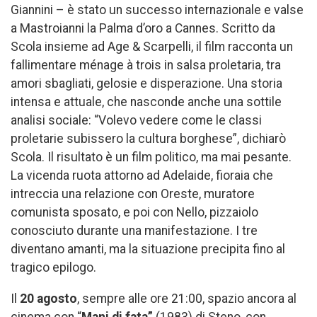
Giannini – è stato un successo internazionale e valse
a Mastroianni la Palma d’oro a Cannes. Scritto da
Scola insieme ad Age & Scarpelli, il film racconta un
fallimentare ménage à trois in salsa proletaria, tra
amori sbagliati, gelosie e disperazione. Una storia
intensa e attuale, che nasconde anche una sottile
analisi sociale: “Volevo vedere come le classi
proletarie subissero la cultura borghese”, dichiarò
Scola. Il risultato è un film politico, ma mai pesante.
La vicenda ruota attorno ad Adelaide, fioraia che
intreccia una relazione con Oreste, muratore
comunista sposato, e poi con Nello, pizzaiolo
conosciuto durante una manifestazione. I tre
diventano amanti, ma la situazione precipita fino al
tragico epilogo.
Il
20 agosto
, sempre alle ore 21:00, spazio ancora al
cinema con “
Mani di fata”
(1983) di Steno, con