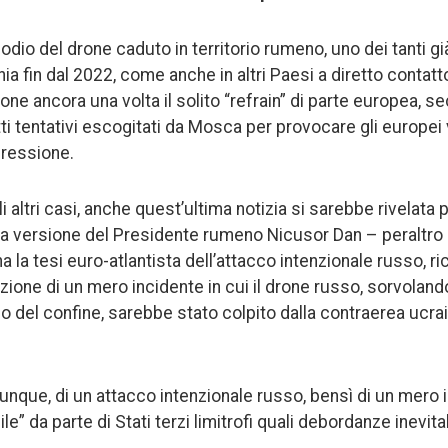
odio del drone caduto in territorio rumeno, uno dei tanti già 
 fin dal 2022, come anche in altri Paesi a diretto contatto
one ancora una volta il solito “refrain” di parte europea, s
ti tentativi escogitati da Mosca per provocare gli europei 
ressione.
i altri casi, anche quest’ultima notizia si sarebbe rivelata p
 la versione del Presidente rumeno Nicusor Dan – peraltro
na la tesi euro-atlantista dell’attacco intenzionale russo, 
zione di un mero incidente in cui il drone russo, sorvolando
so del confine, sarebbe stato colpito dalla contraerea ucra
dunque, di un attacco intenzionale russo, bensì di un mero 
le” da parte di Stati terzi limitrofi quali debordanze inevitab