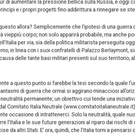
r di aumentare la pressione bellica sulla Russia, è oggi ca
rincipi e i propri progetti fino addirittura a rinnegare se st
 questo allora? Semplicemente che l’ipotesi di una guerra 
à vieppiù corpo; non solo apparirà probabile, ma anche poss
’Italia per via, sia della politica militarista perseguita ogg
no, in linea con i suoi confratelli di Palazzo Berlaymont, si
ausa delle tante basi militari presenti sul suo territorio, al
te a questo punto si farebbe la tesi secondo la quale l’
ai fantasmi di guerra che ormai si aggirano minacciosi all’or
 neutralità permanente; un obiettivo cui tende una iniziativa
l Comitato Italia Neutrale (www.comitatoitalianeutrale.it
e occasione di intrattenerci. Solo la neutralità, quale nu
re l’Italia e le sue future generazioni al riparo dai rischi di
se da altri Stati. E’ ora, quindi, che l’Italia torni a pensar