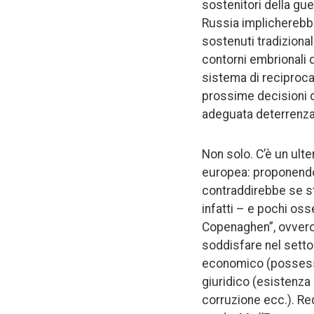
sostenitori della gue
Russia implicherebbe 
sostenuti tradizional
contorni embrionali da
sistema di reciproca d
prossime decisioni de
adeguata deterrenza 
Non solo. C’è un ult
europea: proponendo 
contraddirebbe se st
infatti – e pochi osse
Copenaghen”, ovvero 
soddisfare nel settor
economico (possesso
giuridico (esistenza 
corruzione ecc.). Req