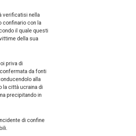
verificatisi nella
 confinario con la
econdo il quale questi
vittime della sua
oi priva di
 confermata da fonti
riconducendolo alla
 la città ucraina di
ina precipitando in
incidente di confine
ili.