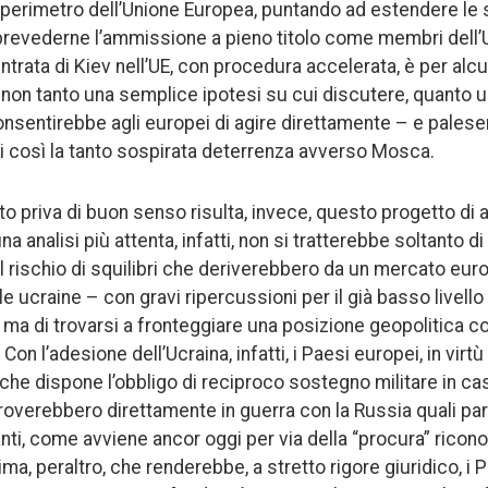
 perimetro dell’Unione Europea, puntando ad estendere le s
 prevederne l’ammissione a pieno titolo come membri dell’U
entrata di Kiev nell’UE, con procedura accelerata, è per alcun
, non tanto una semplice ipotesi su cui discutere, quanto u
nsentirebbe agli europei di agire direttamente – e palesem
 così la tanto sospirata deterrenza avverso Mosca.
utto priva di buon senso risulta, invece, questo progetto d
una analisi più attenta, infatti, non si tratterebbe soltanto 
il rischio di squilibri che deriverebbero da un mercato eur
e ucraine – con gravi ripercussioni per il già basso livello
– ma di trovarsi a fronteggiare una posizione geopolitica
Con l’adesione dell’Ucraina, infatti, i Paesi europei, in virtù 
(che dispone l’obbligo di reciproco sostegno militare in ca
overebbero direttamente in guerra con la Russia quali part
ti, come avviene ancor oggi per via della “procura” ricono
ma, peraltro, che renderebbe, a stretto rigore giuridico, i 