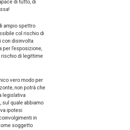
pace di tutto, di
essa!
di ampio spettro
ibile col rischio di
i con disinvolta
a per l’esposizione,
 rischio di legittime
unico vero modo per
izzonte, non potrà che
 legislativa
), sul quale abbiamo
ova ipotesi
 coinvolgimenti in
si come soggetto