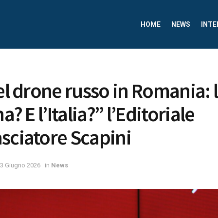
HOME
NEWS
INTE
del drone russo in Romania: 
a? E l’Italia?” l’Editoriale
sciatore Scapini
3 Giugno 2026
in
News