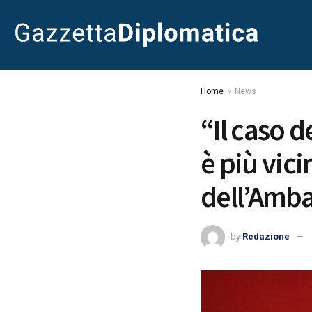
Home
News
“Il caso 
è più vicin
dell’Amba
by
Redazione