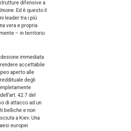
trutture difensive a
nione. Ed è questo il
i leader tra i più
na vera e propria
ente – in territorio
i adesione immediata
di rendere accettabile
opeo aperto alle
 reddituale degli
 completamente
dell’art. 42.7 del
so di attacco ad un
i belliche e non
sciuta a Kiev. Una
Paesi europei