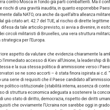
rra contro Mosca in fondo già parti combattenti. Ma il conf
rischi di una gravità inaudita, in quanto esporrebbe Paesi 
mente dalla NATO, ora anche da quell’altra alleanza militare
l già citato art. 42.7 del TUE, al rischio di dirette legittime
ifesa da tale articolo previsto, si avvia a divenire, in esito
i circoli militaristi di Bruxelles, una vera struttura militar
strategica per l’Europa.
eriore aspetto da valutare che evidenzia chiaramente la amb
l’immediato accesso di Kiev all’Unione, la leadership di B
essa e la sua stessa politica di ammissione verso i Paesi 
rvatori se ne sono accorti – è stata finora ispirata ai c.d. “c
una serie di requisiti che il Paese candidato all’ammissio
e politico-istituzionale (stabilità interna, assenza di conte
 di struttura economica adeguata a sostenere la concor
di uno stato di diritto, democrazia, rispetto dei diritti uman
uisiti che ovviamente l’Ucraina non sarebbe oggi in grado 