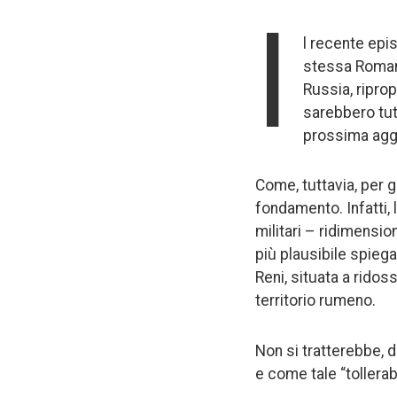
I
l recente epis
stessa Romania
Russia, riprop
sarebbero tut
prossima agg
Come, tuttavia, per gl
fondamento. Infatti,
militari – ridimensio
più plausibile spiega
Reni, situata a ridos
territorio rumeno.
Non si tratterebbe, 
e come tale “tollerabi