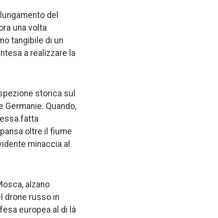
prolungamento del
ora una volta
o tangibile di un
ntesa a realizzare la
spezione storica sul
due Germanie. Quando,
messa fatta
pansa oltre il fiume
vidente minaccia al
 Mosca, alzano
el drone russo in
fesa europea al di là