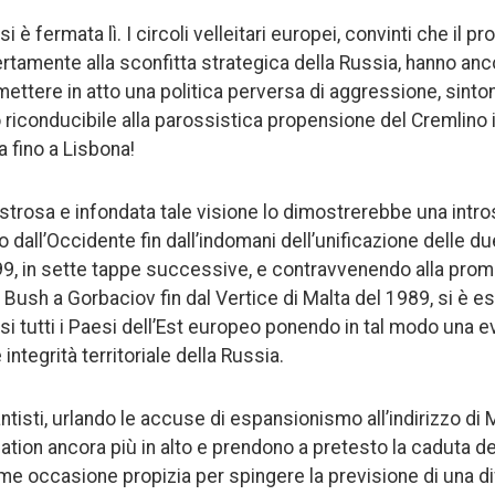
i è fermata lì. I circoli velleitari europei, convinti che il 
ertamente alla sconfitta strategica della Russia, hanno anc
ttere in atto una politica perversa di aggressione, sintom
 riconducibile alla parossistica propensione del Cremlino i
a fino a Lisbona!
strosa e infondata tale visione lo dimostrerebbe una intro
o dall’Occidente fin dall’indomani dell’unificazione delle 
99, in sette tappe successive, e contravvenendo alla pro
Bush a Gorbaciov fin dal Vertice di Malta del 1989, si è es
i tutti i Paesi dell’Est europeo ponendo in tal modo una e
integrità territoriale della Russia.
antisti, urlando le accuse di espansionismo all’indirizzo di
alation ancora più in alto e prendono a pretesto la caduta d
me occasione propizia per spingere la previsione di una di