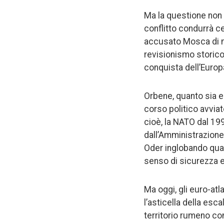
Ma la questione non s
conflitto condurrà c
accusato Mosca di me
revisionismo storico
conquista dell’Europ
Orbene, quanto sia e
corso politico avviat
cioè, la NATO dal 19
dall’Amministrazione 
Oder inglobando quas
senso di sicurezza e 
Ma oggi, gli euro-atl
l’asticella della esc
territorio rumeno co