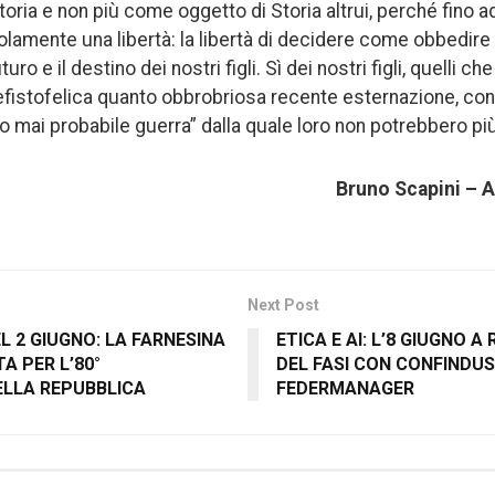
Storia e non più come oggetto di Storia altrui, perché fino a
lamente una libertà: la libertà di decidere come obbedir
turo e il destino dei nostri figli. Sì dei nostri figli, quelli 
efistofelica quanto obbrobriosa recente esternazione, consi
 mai probabile guerra” dalla quale loro non potrebbero più 
Bruno Scapini – A
Next Post
L 2 GIUGNO: LA FARNESINA
ETICA E AI: L’8 GIUGNO A
TA PER L’80°
DEL FASI CON CONFINDUS
ELLA REPUBBLICA
FEDERMANAGER