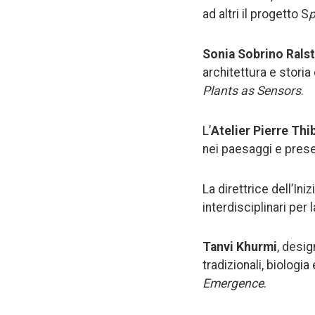
ad altri il progetto S
p
Sonia Sobrino Rals
architettura e storia
Plants as Sensors
.
L’
Atelier Pierre Thi
nei paesaggi e prese
La direttrice dell’In
interdisciplinari per
Tanvi Khurmi
, desig
tradizionali, biologia
Emergence
.