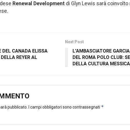
nadese
Renewal Development
di Glyn Lewis sarà coinvolto 
ese.
Next Post
E DEL CANADA ELISSA
L’AMBASCIATORE GARCIA
 DELLA REYER AL
DEL ROMA POLO CLUB: S
DELLA CULTURA MESSIC
OMMENTO
*
 sarà pubblicato.
I campi obbligatori sono contrassegnati