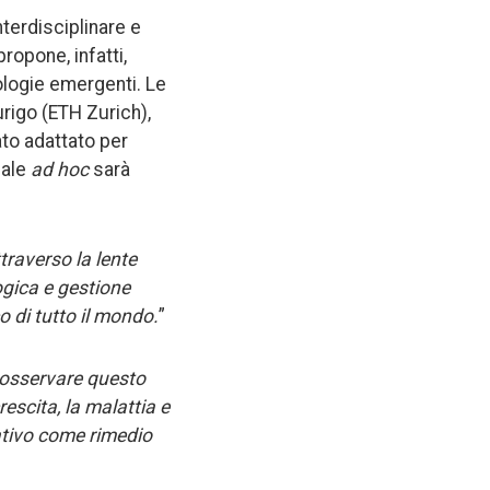
nterdisciplinare e
ropone, infatti,
nologie emergenti. Le
urigo (ETH Zurich),
ato adattato per
nale
ad hoc
sarà
traverso la lente
ogica e gestione
o di tutto il mondo.
”
a osservare questo
rescita, la malattia e
ativo come rimedio