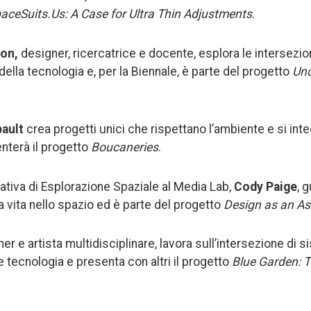
aceSuits.Us: A Case for Ultra Thin Adjustments
.
ton,
designer, ricercatrice e docente, esplora le intersezio
 della tecnologia e, per la Biennale, è parte del progetto
Un
bault
crea progetti unici che rispettano l’ambiente e si in
nterà il progetto
Boucaneries
.
iziativa di Esplorazione Spaziale al Media Lab,
Cody Paige
, 
 la vita nello spazio ed è parte del progetto
Design as an As
ner e artista multidisciplinare, lavora sull’intersezione di
 e tecnologia e presenta con altri il progetto
Blue Garden: T