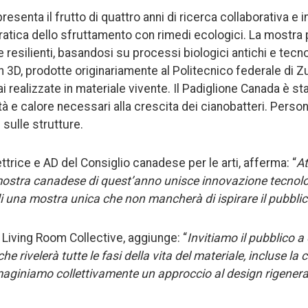
resenta il frutto di quattro anni di ricerca collaborativa e i
pratica dello sfruttamento con rimedi ecologici. La mostra p
 e resilienti, basandosi su processi biologici antichi e tec
 3D, prodotte originariamente al Politecnico federale di Z
i realizzate in materiale vivente. Il Padiglione Canada è st
tà e calore necessari alla crescita dei cianobatteri. Perso
 sulle strutture.
ttrice e AD del Consiglio canadese per le arti, afferma: “
At
a mostra canadese di quest’anno unisce innovazione tecnol
di una mostra unica che non mancherà di ispirare il pubblic
 Living Room Collective, aggiunge: “
Invitiamo il pubblico 
 rivelerà tutte le fasi della vita del materiale, incluse la c
maginiamo collettivamente un approccio al design rigener