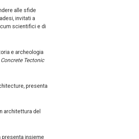
ndere alle sfide
desi, invitati a
cum scientifici e di
storia e archeologia
 Concrete Tectonic
chitecture, presenta
n architettura del
ità presenta insieme