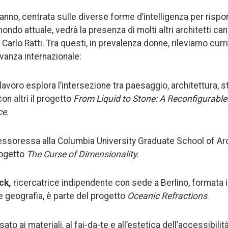
anno, centrata sulle diverse forme d’intelligenza per rispo
ondo attuale, vedrà la presenza di molti altri architetti cana
Carlo Ratti. Tra questi, in prevalenza donne, rileviamo curri
evanza internazionale:
 lavoro esplora l’intersezione tra paesaggio, architettura, 
n altri il progetto
From Liquid to Stone: A Reconfigurable
ce
.
fessoressa alla Columbia University Graduate School of Ar
rogetto
The Curse of Dimensionality
.
ck,
ricercatrice indipendente con sede a Berlino, formata i
e geografia, è parte del progetto
Oceanic Refractions
.
ssato ai materiali, al fai-da-te e all’estetica dell’accessibil