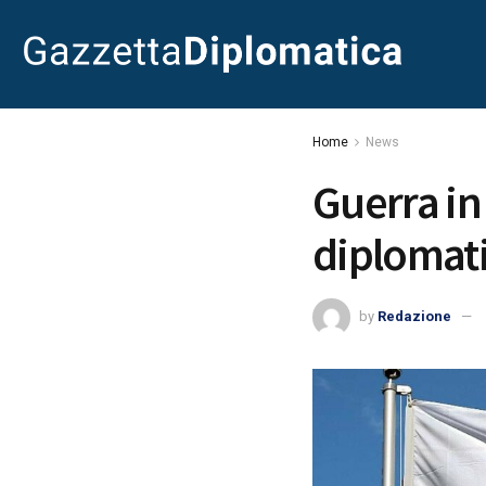
Home
News
Guerra in
diplomati
by
Redazione