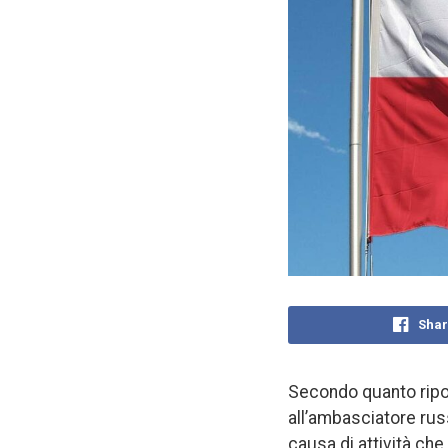
Shar
Secondo quanto ripor
all’ambasciatore russ
causa di attività ch