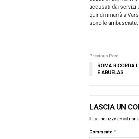
accusati dai servizi
quindi rimarrà a Var
sono le ambasciate, c
Previous Post
ROMA RICORDA I
E ABUELAS
LASCIA UN C
Il tuo indirizzo email non
*
Commento