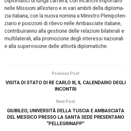
Di­plo­ma­ti­ci di lun­ga car­rie­ra, con in­ca­ri­chi im­por­tan­ti
nel­le Mis­sio­ni al­l’e­ste­ro e in vari am­bi­ti del­la di­plo­ma­
zia ita­lia­na, con la nuova no­mi­na a Mi­ni­stro Ple­ni­po­ten­
zia­rio e po­si­zio­ni di ri­lie­vo nelle Am­ba­scia­te ita­lia­ne,
con­tri­buiranno alla ge­stio­ne del­le re­la­zio­ni bi­la­te­ra­li e
mul­ti­la­te­ra­li, alla pro­mo­zio­ne de­gli in­te­res­si na­zio­na­li
e alla su­per­vi­sio­ne del­le at­ti­vi­tà di­plo­ma­ti­che.
Previous Post
VISITA DI STATO DI RE CARLO III, IL CALENDARIO DEGLI
INCONTRI
Next Post
GIUBILEO, UNIVERSITÀ DELLA TUSCIA E AMBASCIATA
DEL MESSICO PRESSO LA SANTA SEDE PRESENTANO
“PELLEGRINAPP”