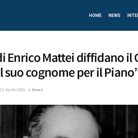
HOME
NEWS
INTE
di Enrico Mattei diffidano i
il suo cognome per il Piano
22 Aprile 2026
in
News