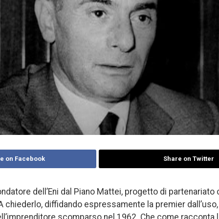
e on Facebook
Share on Twitter
ndatore dell’Eni dal Piano Mattei, progetto di partenariato 
A chiederlo, diffidando espressamente la premier dall’uso, 
dell’imprenditore scomparso nel 1962. Che come racconta l