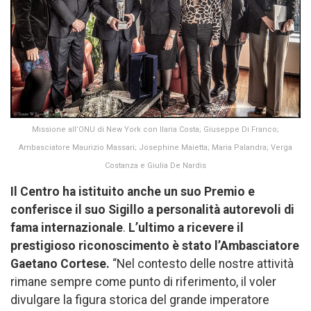
Missione all’ONU di New York con Ilaria Costa; Giuseppe Di Franco;
Ambasciatore Maurizio Massari; Josephine Maietta; Maria Palandra; Verga
Costanza e Giulia De Nardis
Il Centro ha istituito anche un suo Premio e
conferisce il suo Sigillo a personalità autorevoli di
fama internazionale
.
L’ultimo a ricevere il
prestigioso riconoscimento è stato l’Ambasciatore
Gaetano Cortese.
“Nel contesto delle nostre attività
rimane sempre come punto di riferimento, il voler
divulgare la figura storica del grande imperatore