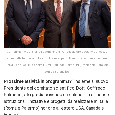
Conferimento del Sigillo Federiciano all’Ambasciatore Gaetano Cortese, al
centro della foto. A sinistra il Dott. Giuseppe Di Franco (Presidente del Centro
Studi Federico II), a destra il Dott. Goffredo Palmerini (Presidente Comitato
tecnico Scientifico).
Prossime attività in programma?
“Insieme al nuovo
Presidente del comitato scientifico, Dott. Goffredo
Palmerini, sto predisponendo un calendario di incontri
istituzionali, iniziative e progetti da realizzare in Italia
(Roma e Palermo) nonché all’estero USA, Canada e
Francia”.