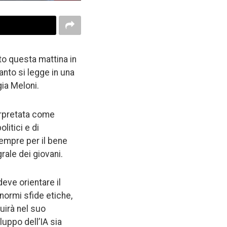
o questa mattina in
anto si legge in una
gia Meloni.
terpretata come
litici e di
sempre per il bene
rale dei giovani.
eve orientare il
enormi sfide etiche,
guirà nel suo
luppo dell’IA sia