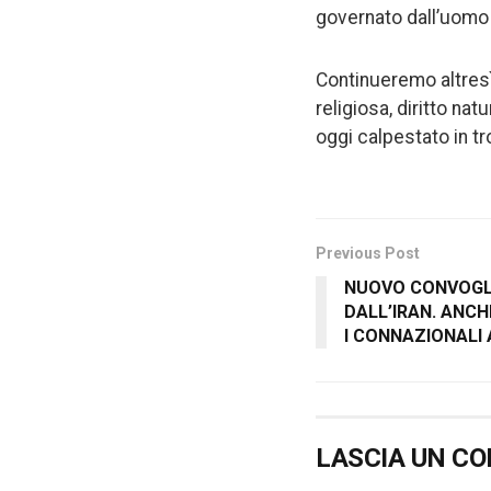
governato dall’uomo
Continueremo altresì 
religiosa, diritto n
oggi calpestato in t
Previous Post
NUOVO CONVOGLIO
DALL’IRAN. ANCH
I CONNAZIONALI 
LASCIA UN C