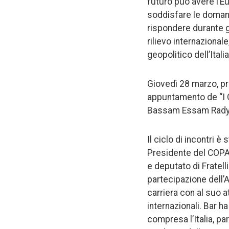
futuro può avere l’Eu
soddisfare le domand
rispondere durante gl
rilievo internazional
geopolitico dell’Ital
Giovedì 28 marzo, p
appuntamento de “I C
Bassam Essam Rady
Il ciclo di incontri 
Presidente del COPA
e deputato di Fratel
partecipazione dell’A
carriera con al suo a
internazionali. Bar h
compresa l’Italia, pa