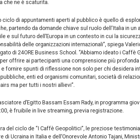
a che ne è scaturita.
to ciclo di appuntamenti aperti al pubblico è quello di esp
tiche, partendo da domande chiave sul ruolo dell’Italia in un
ile e sul futuro dell’Europa in un contesto in cui la sicur
onsabilità delle organizzazioni internazionali”, spiega Vale
gato di 24ORE Business School. “Abbiamo ideato i Caffè G
er offrire ai partecipanti una comprensione più profond
e fornire spunti di riflessione non solo per chi desidera i
i pubbliche, enti ed organismi comunitari, società di relazioni
irs ma per tutti i nostri allievi”.
basciatore d’Egitto Bassam Essam Rady, in programma giov
00, è fruibile in live streaming, previa registrazione.
a del ciclo de “I Caffè Geopolitici”, le preziose testimonia
di Ucraina in Italia e dell’Onorevole Antonio Tajani, Ministr