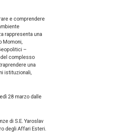
lorare e comprendere
 ambiente
ezza rappresenta una
rio Momoni,
eopolitici –
a del complesso
ntraprendere una
 istituzionali,
edì 28 marzo dalle
nze di S.E. Yaroslav
o degli Affari Esteri.