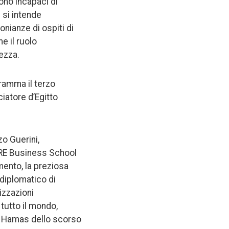
iono incapaci di
 si intende
onianze di ospiti di
e il ruolo
rezza.
ramma il terzo
iatore d’Egitto
zo Guerini,
ORE Business School
mento, la preziosa
 diplomatico di
izzazioni
 tutto il mondo,
 di Hamas dello scorso