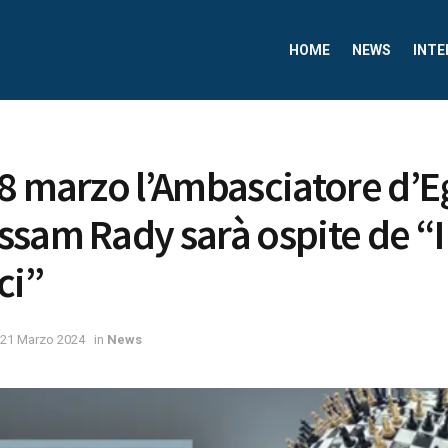
HOME
NEWS
INTE
8 marzo l’Ambasciatore d’E
sam Rady sarà ospite de “I
ci”
21 Marzo 2024
in
News