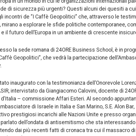
ropa in un mondo in cui le organizzazioni internazionali pa
e di sicurezza più urgenti? Questi alcuni dei quesiti a cui
i incontri de “I Caffè Geopolitici” che, attraverso le testim
e, mirano a esplorare le sfide politiche contemporanee, com
ia e il futuro dell’Europa in un ambiente di crescente insicu
resso la sede romana di 24ORE Business School, è in prog
affè Geopolitici”, che vedrà la partecipazione dell’Ambasc
.
è stato inaugurato con la testimonianza dell’Onorevole Loren
SIR, intervistato da Giangiacomo Calovini, docente di 24
li d’Italia – commissione Affari Esteri. Al secondo appunta
mbasciatore di Israele in Italia e San Marino, S.E. Alon Bar,
ttivo prestigiosi incarichi alle Nazioni Unite e presso organ
a parlato dell’ondata di antisemitismo che sta interessando
rtendo dai più recenti fatti di cronaca tra cui il massacro