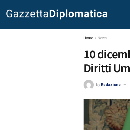
Home
News
10 dicemb
Diritti U
by
Redazione