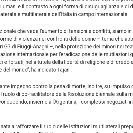
i umani e il contrasto a ogni forma di disuguaglianza e di 
ilaterale e multilaterale dell’Italia in campo internazionale.
zionale che vede l’aumento di tensioni e conflitti, siamo in 
 forme di violenza nei confronti delle donne – tema che a
ri G7 di Fiuggi-Anagni –, nella protezione dei minori nei teat
l’azione internazionale per l’eradicazione delle mutilazioni g
 e forzati, nella tutela della libertà di religione e di credo
te del mondo”, ha indicato Tajani.
te impegno contro la pena di morte, inoltre, su impulso del
 ruolo di co-facilitatore della Risoluzione biennale sulla m
 conducendo, insieme all’Argentina, i complessi negoziati 
gnata a rafforzare il ruolo delle istituzioni multilaterali prep