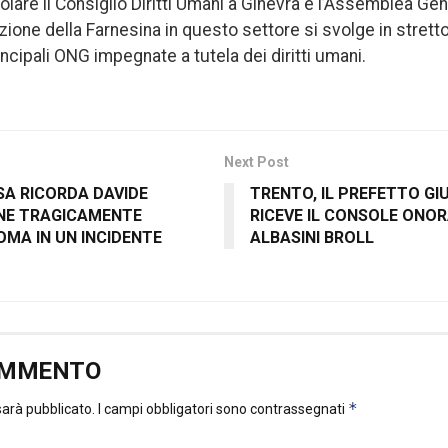
ticolare il Consiglio Diritti Umani a Ginevra e l’Assemblea Ge
zione della Farnesina in questo settore si svolge in strett
rincipali ONG impegnate a tutela dei diritti umani.
Next Post
SA RICORDA DAVIDE
TRENTO, IL PREFETTO GI
ANE TRAGICAMENTE
RICEVE IL CONSOLE ONOR
MA IN UN INCIDENTE
ALBASINI BROLL
OMMENTO
*
 sarà pubblicato.
I campi obbligatori sono contrassegnati