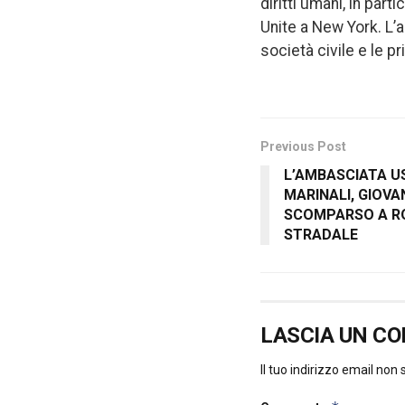
diritti umani, in par
Unite a New York. L’a
società civile e le p
Previous Post
L’AMBASCIATA U
MARINALI, GIOV
SCOMPARSO A RO
STRADALE
LASCIA UN C
Il tuo indirizzo email non