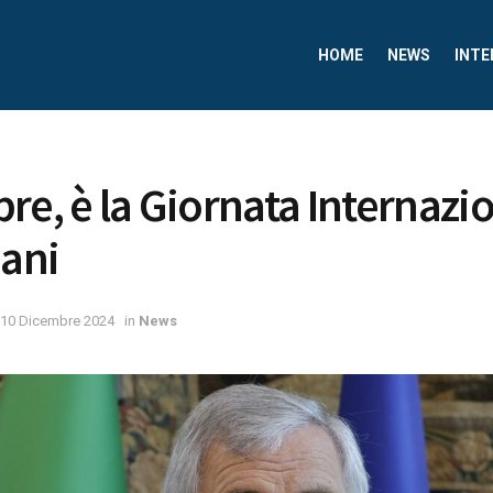
HOME
NEWS
INTE
re, è la Giornata Internazi
mani
10 Dicembre 2024
in
News