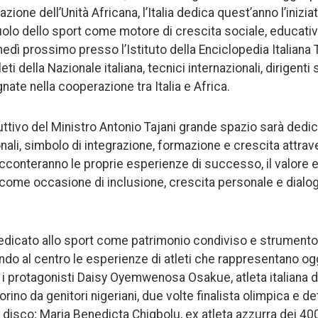
zione dell’Unità Africana, l’Italia dedica quest’anno l’iniziati
 ruolo dello sport come motore di crescita sociale, educat
nedì prossimo presso l’Istituto della Enciclopedia Italiana T
eti della Nazionale italiana, tecnici internazionali, dirigenti 
ate nella cooperazione tra Italia e Africa.
uttivo del Ministro Antonio Tajani grande spazio sarà dedica
onali, simbolo di integrazione, formazione e crescita attrav
 racconteranno le proprie esperienze di successo, il valore 
t come occasione di inclusione, crescita personale e dialog
dedicato allo sport come patrimonio condiviso e strumento
endo al centro le esperienze di atleti che rappresentano og
Tra i protagonisti Daisy Oyemwenosa Osakue, atleta italiana
rino da genitori nigeriani, due volte finalista olimpica e d
el disco; Maria Benedicta Chigbolu, ex atleta azzurra dei 4