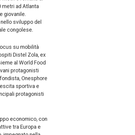
 metri ad Atlanta
e giovanile.
 nello sviluppo del
ale congolese.
focus su mobilità
ospiti Distel Zola, ex
sieme al World Food
ovani protagonisti
ofondista, Onesphore
escita sportiva e
ncipali protagonisti
luppo economico, con
attive tra Europa e
o, impegnato nella