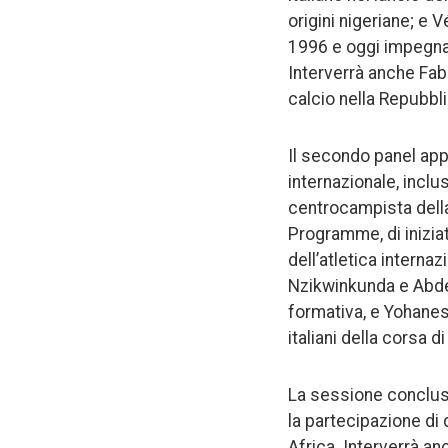
origini nigeriane; e
1996 e oggi impegnat
Interverrà anche Fabr
calcio nella Repubbl
Il secondo panel app
internazionale, inclus
centrocampista dell
Programme, di iniziat
dell’atletica inter
Nzikwinkunda e Abde
formativa, e Yohanes 
italiani della corsa d
La sessione conclusi
la partecipazione di 
Africa. Interverrà a