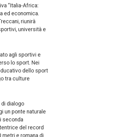
va “Italia-Africa:
iva ed economica.
reccani, riunirà
sportivi, università e
to agli sportivi e
erso lo sport. Nei
educativo dello sport
o tra culture
 di dialogo
gi un ponte naturale
 di seconda
etentrice del record
00 metri e romana di