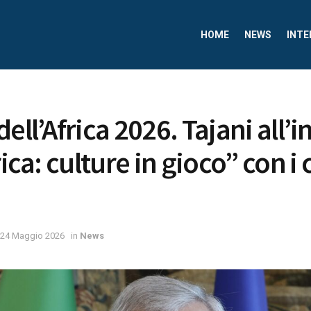
HOME
NEWS
INTE
ell’Africa 2026. Tajani all’in
rica: culture in gioco” con 
24 Maggio 2026
in
News