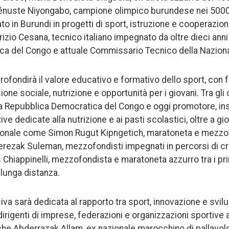
 Vénuste Niyongabo, campione olimpico burundese nei 5000
o in Burundi in progetti di sport, istruzione e cooperazion
izio Cesana, tecnico italiano impegnato da oltre dieci anni
ica del Congo e attuale Commissario Tecnico della Nazion
rofondirà il valore educativo e formativo dello sport, con 
ione sociale, nutrizione e opportunità per i giovani. Tra gli 
a Repubblica Democratica del Congo e oggi promotore, in
ive dedicate alla nutrizione e ai pasti scolastici, oltre a gi
nazionale come Simon Rugut Kipngetich, maratoneta e mezz
rezak Suleman, mezzofondisti impegnati in percorsi di cr
Chiappinelli, mezzofondista e maratoneta azzurro tra i pri
i lunga distanza.
va sarà dedicata al rapporto tra sport, innovazione e svi
dirigenti di imprese, federazioni e organizzazioni sportive 
nche Abderrazak Allam, ex nazionale marocchino di pallavol