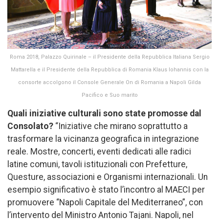
Roma 2018, Palazzo Quirinale – il Presidente della Repubblica Italiana Sergio
Mattarella e il Presidente della Repubblica di Romania Klaus Iohannis con la
consorte accolgono il Console Generale On di Romania a Napoli Gilda
Pacifico e Suo marito
Quali iniziative culturali sono state promosse dal
Consolato?
“Iniziative che mirano soprattutto a
trasformare la vicinanza geografica in integrazione
reale. Mostre, concerti, eventi dedicati alle radici
latine comuni, tavoli istituzionali con Prefetture,
Questure, associazioni e Organismi internazionali. Un
esempio significativo è stato l’incontro al MAECI per
promuovere “Napoli Capitale del Mediterraneo”, con
l’intervento del Ministro Antonio Tajani. Napoli, nel