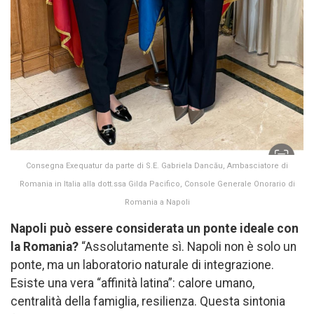
Consegna Exequatur da parte di S.E. Gabriela Dancău, Ambasciatore di
Romania in Italia alla dott.ssa Gilda Pacifico, Console Generale Onorario di
Romania a Napoli
Napoli può essere considerata un ponte ideale con
la Romania?
“Assolutamente sì. Napoli non è solo un
ponte, ma un laboratorio naturale di integrazione.
Esiste una vera “affinità latina”: calore umano,
centralità della famiglia, resilienza. Questa sintonia