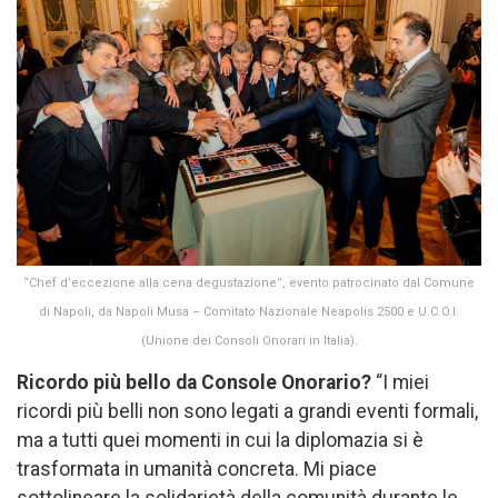
“Chef d’eccezione alla cena degustazione”, evento patrocinato dal Comune
di Napoli, da Napoli Musa – Comitato Nazionale Neapolis 2500 e U.C.O.I.
(Unione dei Consoli Onorari in Italia).
Ricordo più bello da Console Onorario?
“I miei
ricordi più belli non sono legati a grandi eventi formali,
ma a tutti quei momenti in cui la diplomazia si è
trasformata in umanità concreta. Mi piace
sottolineare la solidarietà della comunità durante le