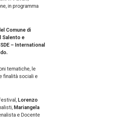
ione, in programma
del Comune di
el Salento e
’ISDE – International
ndo.
oni tematiche, le
e finalità sociali e
Festival,
Lorenzo
alisti,
Mariangela
enalista e Docente