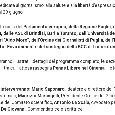
dicata al giornalismo, alla salute e alla libertà d’espress
al 29 giugno.
trocinio del
Parlamento europeo, della Regione Puglia, 
, delle ASL di Brindisi, Bari e Taranto, dell’Università d
ri “Aldo Moro”, dell’Ordine dei Giornalisti di Puglia, dell
 for Environment e del sostegno della BCC di Locoroto
rranno illustrati i dettagli del programma completo, le sezi
 – tra cui l’attesa rassegna
Penne Libere nel Cinema
– e l
 interverranno:
Mario Saponaro
, ideatore e direttore del 
isternino,
Maurizio Marangelli
, Presidente Ordine dei Giorn
ce del Comitato scientifico,
Antonio La Scala
, Avvocato p
 De Giovanni
, Commendatrice e scrittrice.