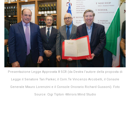
Presentazione Legge Approvata 8 SCR (da Destra l’autore della proposta di
Legge il Senatore Tan Parker, il Com.Te Vincenzo Arcobelli, il Console
Generale Mauro Lorenzini e il Console Onorario Richard Gussoni). Foto
Source: Cigi Tipton -Mirrors Mind Studio