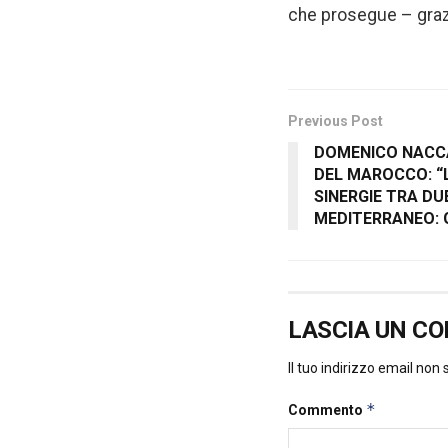
che prosegue – grazi
Previous Post
DOMENICO NACCA
DEL MAROCCO: “
SINERGIE TRA DU
MEDITERRANEO: G
LASCIA UN C
Il tuo indirizzo email non
*
Commento