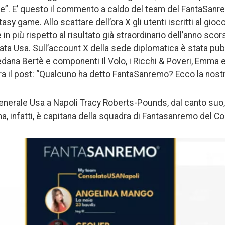
ne”. E’ questo il commento a caldo del team del FantaSan
ntasy game. Allo scattare dell’ora X gli utenti iscritti al gio
e in più rispetto al risultato già straordinario dell’anno sco
ata Usa. Sull’account X della sede diplomatica è stata pub
edana Bertè e componenti Il Volo, i Ricchi & Poveri, Emma 
dra il post: “Qualcuno ha detto FantaSanremo? Ecco la nost
nerale Usa a Napoli Tracy Roberts-Pounds, dal canto suo, 
na, infatti, è capitana della squadra di Fantasanremo del C