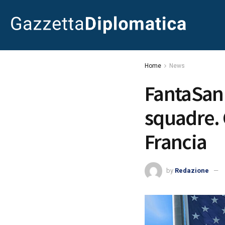
Home
News
FantaSanr
squadre.
Francia
by
Redazione