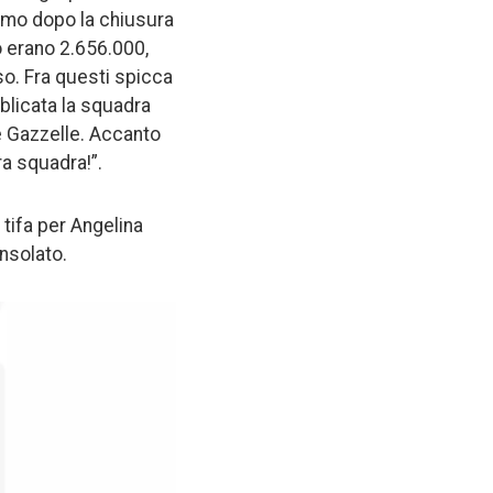
remo dopo la chiusura
co erano 2.656.000,
rso. Fra questi spicca
blicata la squadra
e Gazzelle. Accanto
ra squadra!”.
tifa per Angelina
onsolato.