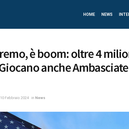
HOME
NEWS
INTE
emo, è boom: oltre 4 milio
 Giocano anche Ambasciate
10 Febbraio 2024
in
News