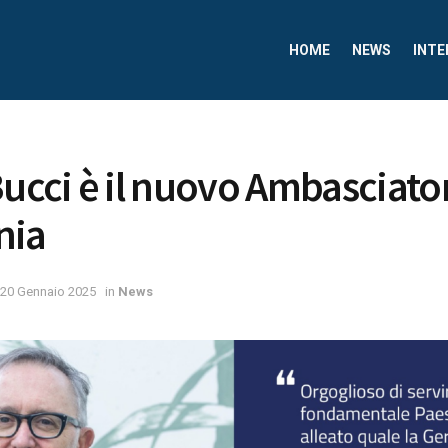
HOME
NEWS
INTE
Bucci è il nuovo Ambasciator
nia
20 Gennaio 2025
in
News