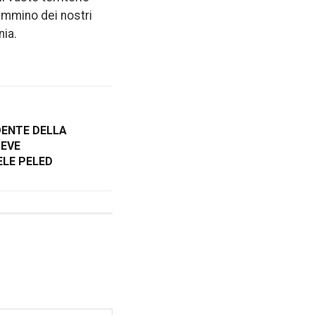
cammino dei nostri
nia.
IDENTE DELLA
CEVE
ELE PELED