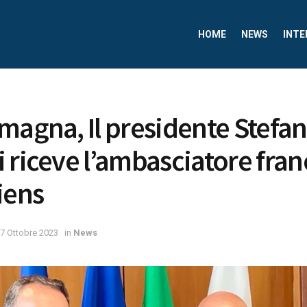
HOME
NEWS
INTE
magna, Il presidente Stefa
 riceve l’ambasciatore fra
iens
7 Ottobre 2023
in
News