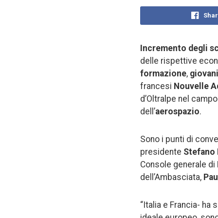
Shar
Incremento degli sc
delle rispettive eco
formazione
,
giovan
francesi
Nouvelle A
d’Oltralpe nel campo
dell’
aerospazio
.
Sono i punti di conve
presidente
Stefano 
Console generale di 
dell’Ambasciata,
Pau
“Italia e Francia- ha 
ideale europeo, sono