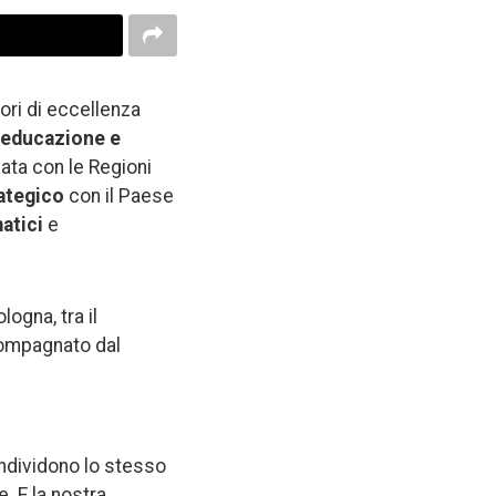
ori di eccellenza
educazione e
data con le Regioni
rategico
con il Paese
atici
e
ogna, tra il
ompagnato dal
ndividono lo stesso
. E la nostra