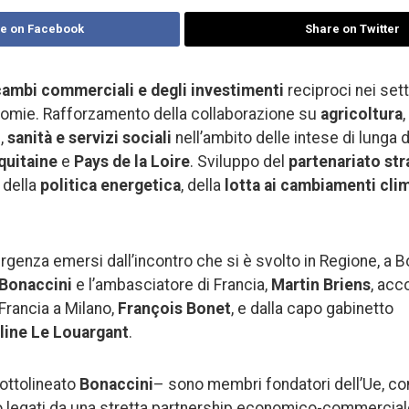
e on Facebook
Share on Twitter
ambi commerciali e degli investimenti
reciproci nei sett
nomie. Rafforzamento della collaborazione su
agricoltura
,
i
,
sanità e servizi sociali
nell’ambito delle intese di lunga 
quitaine
e
Pays de la Loire
. Sviluppo del
partenariato st
 della
politica energetica
, della
lotta ai cambiamenti clim
rgenza emersi dall’incontro che si è svolto in Regione, a Bol
Bonaccini
e l’ambasciatore di Francia,
Martin Briens
, acc
Francia a Milano,
François Bonet
, e dalla capo gabinetto
line Le Louargant
.
sottolineato
Bonaccini
– sono membri fondatori dell’Ue, co
 legati da una stretta partnership economico-commerciale