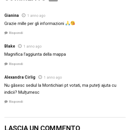
Gianina
1 anno ago
Grazie mille per gli informazioni
Rispondi
Blake
1 anno ago
Magnifica l’aggiunta della mappa
Rispondi
Alexandra Cirlig
1 anno ago
Nu găsesc sediul la Montichiari pt votati, ma puteți ajuta cu
indicii? Mulțumesc
Rispondi
LASCIA UN COMMENTO