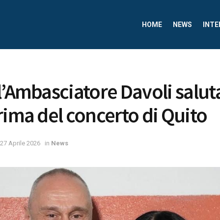
HOME
NEWS
INTE
l’Ambasciatore Davoli salut
rima del concerto di Quito
27 Aprile 2026
in
News