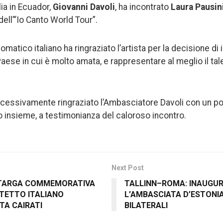
ia in Ecuador,
Giovanni Davoli
, ha incontrato
Laura Pausin
ell’“Io Canto World Tour”.
plomatico italiano ha ringraziato l’artista per la decisione d
aese in cui è molto amata, e rappresentare al meglio il talen
cessivamente ringraziato l’Ambasciatore Davoli con un pos
 insieme, a testimonianza del caloroso incontro.
Next Post
TARGA COMMEMORATIVA
TALLINN–ROMA: INAUGUR
ITETTO ITALIANO
L’AMBASCIATA D’ESTONIA
TA CAIRATI
BILATERALI