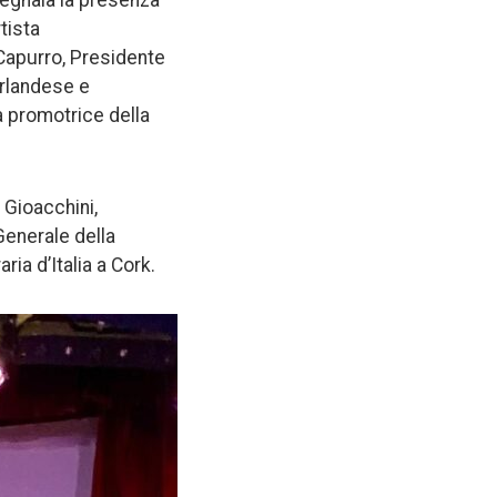
i segnala la presenza
rtista
 Capurro, Presidente
irlandese e
a promotrice della
o Gioacchini,
 Generale della
ia d’Italia a Cork.