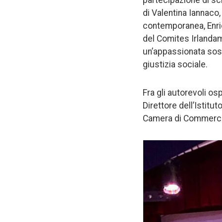
partecipazione di scri
di Valentina Iannaco, 
contemporanea, Enrica
del Comites Irlandam,
un’appassionata sost
giustizia sociale.
Fra gli autorevoli os
Direttore dell’Istitut
Camera di Commercio 