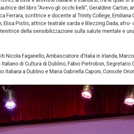
ttrici, artiste e attiviste italiane e irlandesi, fra le quali s
autrice del libro “Avevo gli occhi belli”, Geraldine Carton, a
 Ferrara, scrittrice e docente al Trinity College, Emiliana
 Elisa Pistis, attrice teatrale sarda e Blezzing Dada, afro- 
enitrice della sensibilizzazione sulla salute mentale e un
piti Nicola Faganello, Ambasciatore d’Italia in Irlanda, Marc
o Italiano di Cultura di Dublino, Fabio Pietrobon, Segretario
Italiana a Dublino e Maria Gabriella Caponi, Console Onorar