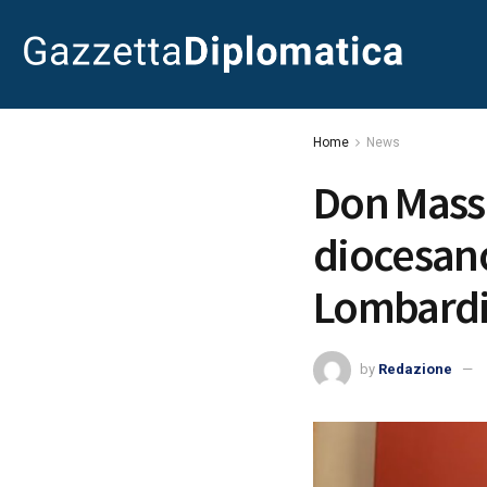
Home
News
Don Mass
diocesano
Lombard
by
Redazione