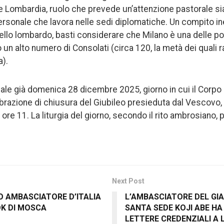
e Lombardia, ruolo che prevede un’attenzione pastorale sia
 personale che lavora nelle sedi diplomatiche. Un compito i
lo lombardo, basti considerare che Milano è una delle poc
 un alto numero di Consolati (circa 120, la metà dei quali
a).
ale già domenica 28 dicembre 2025, giorno in cui il Corpo
ebrazione di chiusura del Giubileo presieduta dal Vescovo
ore 11. La liturgia del giorno, secondo il rito ambrosiano, 
Next Post
 AMBASCIATORE D’ITALIA
L’AMBASCIATORE DEL GI
’OK DI MOSCA
SANTA SEDE KOJI ABE H
LETTERE CREDENZIALI A 