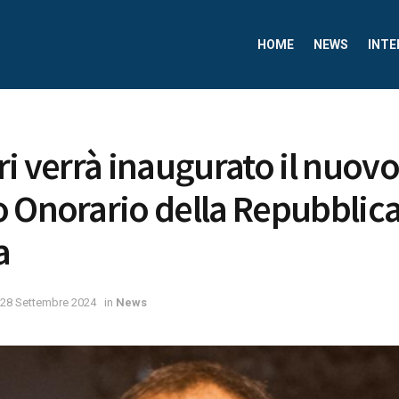
HOME
NEWS
INTE
ri verrà inaugurato il nuovo
 Onorario della Repubblic
a
28 Settembre 2024
in
News