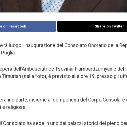
e on Facebook
Share on Twitter
 avrà luogo l’inaugurazione del Consolato Onorario della R
 Puglia.
, a opera dell’Ambasciatrice Tsovinar Hambardzumyan e del
imurian (nella foto), è previsto alle ore 19, presso gli uffi
.
eranno parte, insieme ai componenti del Corpo Consolare di
i e religiose.
il Consolato ha sede in uno dei palazzi storici del pieno cen