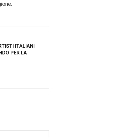
gione.
TISTI ITALIANI
ANDO PER LA