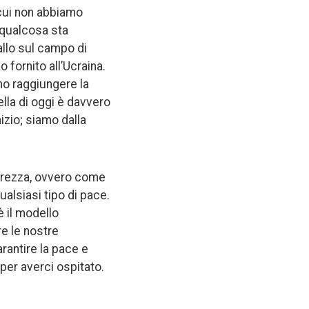
 cui non abbiamo
 qualcosa sta
allo sul campo di
o fornito all’Ucraina.
mo raggiungere la
ella di oggi è davvero
nizio; siamo dalla
curezza, ovvero come
alsiasi tipo di pace.
 il modello
re le nostre
rantire la pace e
per averci ospitato.