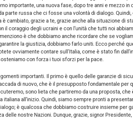
rno importante, una nuova fase, dopo tre anni e mezzo in
da parte russa che ci fosse una volontà di dialogo. Quindi,
è cambiato, grazie a te, grazie anche alla situazione di st
n il coraggio degli ucraini e con l’unità che tutti noi abbiam
lo menziono è che dobbiamo anche ricordare che se voglia
rantire la giustizia, dobbiamo farlo uniti. Ecco perché qu
otete ovviamente contare sull’Italia, come è stato fin dall’i
sosteniamo con forza i tuoi sforzi per la pace.
rgomenti importanti. Il primo è quello delle garanzie di si
accada di nuovo, che è il presupposto fondamentale per qu
scuteremo, sono lieta che partiremo da una proposta, che è
ra italiana all’inizio. Quindi, siamo sempre pronti a presenta
ialogo; è qualcosa che dobbiamo costruire insieme per ga
a delle nostre Nazioni. Dunque, grazie, signor Presidente, 