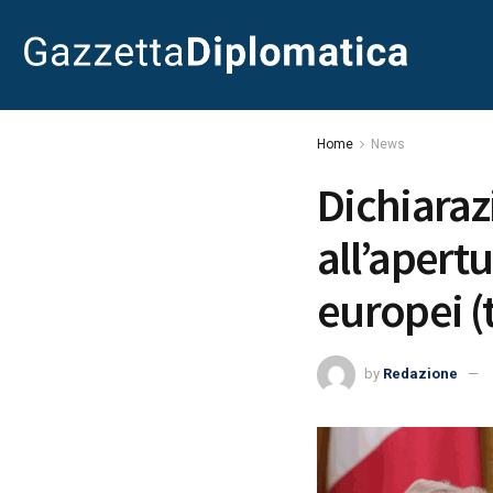
Home
News
Dichiaraz
all’apert
europei (t
by
Redazione