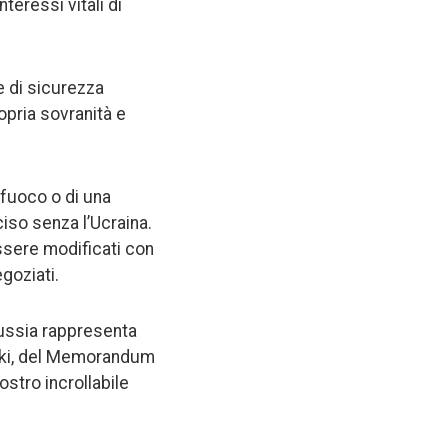
teressi vitali di
e di sicurezza
opria sovranità e
 fuoco o di una
ciso senza l’Ucraina.
essere modificati con
egoziati.
Russia rappresenta
sinki, del Memorandum
stro incrollabile