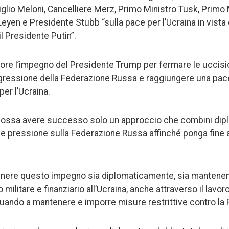
glio Meloni, Cancelliere Merz, Primo Ministro Tusk, Primo 
yen e Presidente Stubb “sulla pace per l’Ucraina in vista de
l Presidente Putin”.
re l’impegno del Presidente Trump per fermare le uccision
aggressione della Federazione Russa e raggiungere una pace
er l’Ucraina.
possa avere successo solo un approccio che combini diplo
 e pressione sulla Federazione Russa affinché ponga fine a
enere questo impegno sia diplomaticamente, sia mantenen
militare e finanziario all’Ucraina, anche attraverso il lavor
nuando a mantenere e imporre misure restrittive contro la