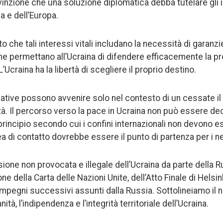
nzione che una soluzione diplomatica debba tutelare gli in
a e dell’Europa.
 che tali interessi vitali includano la necessità di garanzi
che permettano all’Ucraina di difendere efficacemente la pr
 L’Ucraina ha la libertà di scegliere il proprio destino.
cative possono avvenire solo nel contesto di un cessate il
ità. Il percorso verso la pace in Ucraina non può essere de
principio secondo cui i confini internazionali non devono 
inea di contatto dovrebbe essere il punto di partenza per i n
sione non provocata e illegale dell’Ucraina da parte della 
one della Carta delle Nazioni Unite, dell’Atto Finale di Hel
mpegni successivi assunti dalla Russia. Sottolineiamo il no
tà, l’indipendenza e l’integrità territoriale dell’Ucraina.