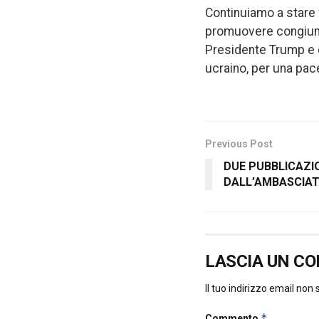
Continuiamo a stare 
promuovere congiunta
Presidente Trump e c
ucraino, per una pace 
Previous Post
DUE PUBBLICAZI
DALL’AMBASCIATA
LASCIA UN C
Il tuo indirizzo email non
*
Commento