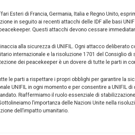
Affari Esteri di Francia, Germania, Italia e Regno Unito, espr
ne in seguito ai recenti attacchi delle IDF alle basi UNIFI
rsi peacekeeper. Questi attacchi devono cessare immediat
accia alla sicurezza di UNIFIL. Ogni attacco deliberato c
nitario internazionale e la risoluzione 1701 del Consiglio di
tezione dei peacekeeper è un dovere di tutte le parti in con
tte le parti a rispettare i propri obblighi per garantire la si
nale UNIFIL in ogni momento e per consentire a UNIFIL di 
andato. Riaffermiamo il ruolo essenziale di stabilizzazion
ottolineiamo l’importanza delle Nazioni Unite nella risoluzi
zione dell’impatto umanitario.