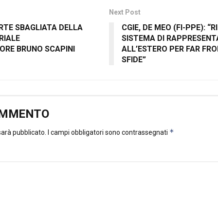
Next Post
ARTE SBAGLIATA DELLA
CGIE, DE MEO (FI-PPE): “
RIALE
SISTEMA DI RAPPRESENTA
ORE BRUNO SCAPINI
ALL’ESTERO PER FAR FR
SFIDE”
OMMENTO
*
 sarà pubblicato.
I campi obbligatori sono contrassegnati