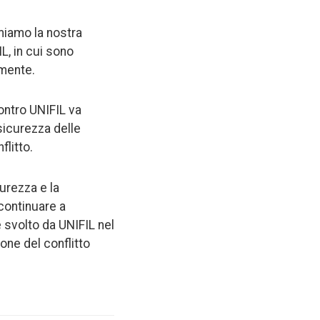
imiamo la nostra
L, in cui sono
amente.
ontro UNIFIL va
 sicurezza delle
flitto.
curezza e la
continuare a
e svolto da UNIFIL nel
one del conflitto