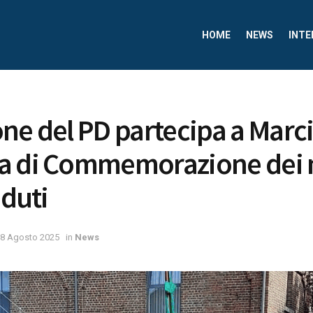
HOME
NEWS
INTE
ne del PD partecipa a Marcin
a di Commemorazione dei 
aduti
8 Agosto 2025
in
News