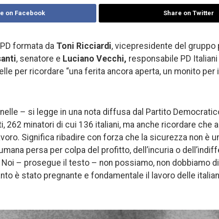
e on Facebook
Share on Twitter
 PD formata da
Toni Ricciardi
, vicepresidente del gruppo 
anti
, senatore e
Luciano Vecchi,
responsabile PD Italiani
lle per ricordare “una ferita ancora aperta, un monito per i
nelle – si legge in una nota diffusa dal Partito Democratic
i, 262 minatori di cui 136 italiani, ma anche ricordare che
voro. Significa ribadire con forza che la sicurezza non è 
 umana persa per colpa del profitto, dell’incuria o dell’indi
o. Noi – prosegue il testo – non possiamo, non dobbiamo d
to è stato pregnante e fondamentale il lavoro delle italiani 