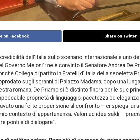
e on Facebook
Share on Twitter
 credibilità dell’Italia sullo scenario internazionale è uno de
el Governo Meloni”: ne è convinto il Senatore Andrea De P
onchè Collega di partito in Fratelli d’Italia della neoeletta 
pprodato sugli scranni di Palazzo Madama, dopo una lunga 
estra romana, De Priamo si è distinto finora per le sue princ
impeccabile proprietà di linguaggio, pacatezza ed eleganza 
vuto una forte propensione al confronto – ci spiega lui s
l mio contesto di appartenenza. Valori ed idee saldi – pre
re ponti e di dialogare”.