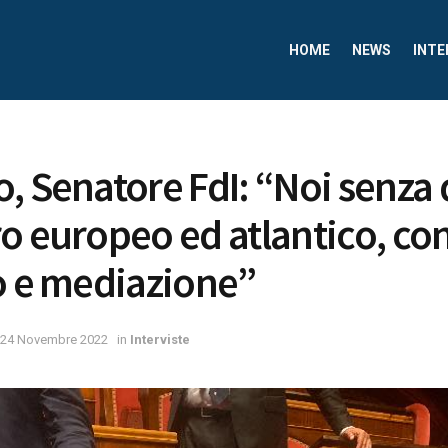
HOME
NEWS
INTE
, Senatore FdI: “Noi senza
o europeo ed atlantico, co
o e mediazione”
24 Novembre 2022
in
Interviste