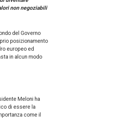
 di diventare
lori non negoziabili
i fondo del Governo
roprio posizionamento
adro europeo ed
rasta in alcun modo
esidente Meloni ha
rico di essere la
mportanza come il