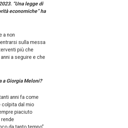
 2023. “Una legge di
iorità economiche” ha
e a non
centrarsi sulla messa
terventi più che
 anni a seguire e che
a a Giorgia Meloni?
 tanti anni fa come
e colpita dal mio
sempre piaciuto
i rende
anco da tanto tempo”.