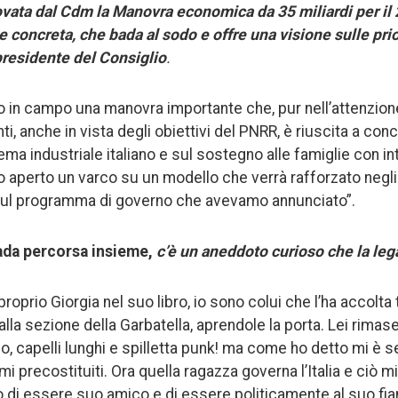
ovata dal Cdm la Manovra economica da 35 miliardi per il
e concreta, che bada al sodo e offre una visione sulle pr
 presidente del Consiglio
.
 in campo una manovra importante che, pur nell’attenzion
, anche in vista degli obiettivi del PNRR, è riuscita a con
ema industriale italiano e sul sostegno alle famiglie con in
mo aperto un varco su un modello che verrà rafforzato negli
ul programma di governo che avevamo annunciato”.
ada percorsa insieme,
c’è un aneddoto curioso che la leg
 proprio Giorgia nel suo libro, io sono colui che l’ha accolta
alla sezione della Garbatella, aprendole la porta. Lei rimas
o, capelli lunghi e spilletta punk! ma come ho detto mi è 
mi precostituiti. Ora quella ragazza governa l’Italia e ciò m
o di essere suo amico e di essere politicamente al suo fi