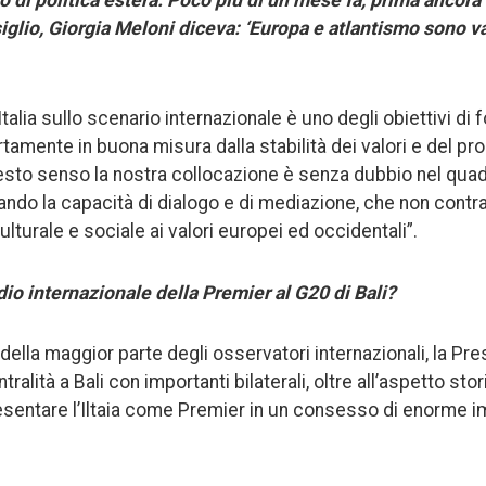
o di politica estera. Poco più di un mese fa, prima ancora
glio, Giorgia Meloni diceva: ‘Europa e atlantismo sono va
ll’Italia sullo scenario internazionale è uno degli obiettivi d
tamente in buona misura dalla stabilità dei valori e del p
uesto senso la nostra collocazione è senza dubbio nel qu
tando la capacità di dialogo e di mediazione, che non cont
lturale e sociale ai valori europei ed occidentali”.
io internazionale della Premier al G20 di Bali?
della maggior parte degli osservatori internazionali, la Pr
alità a Bali con importanti bilaterali, oltre all’aspetto sto
sentare l’Iltaia come Premier in un consesso di enorme i