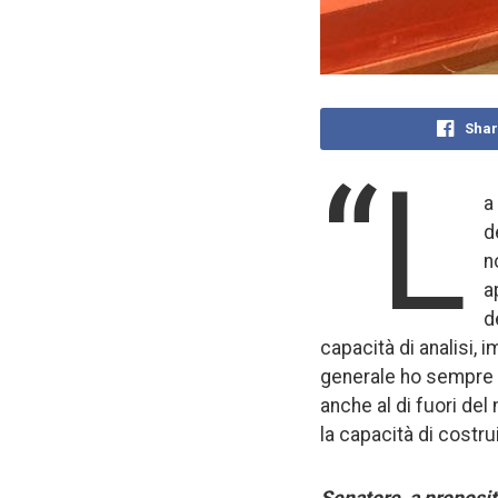
Shar
“L
a
d
n
a
d
capacità di analisi, 
generale ho sempre a
anche al di fuori de
la capacità di costrui