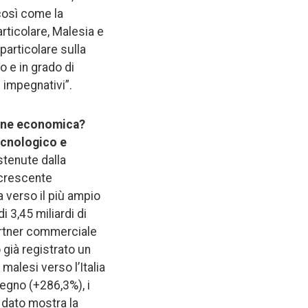
 così come la
rticolare, Malesia e
particolare sulla
o e in grado di
ì impegnativi”.
zione economica?
tecnologico e
stenute dalla
 crescente
a verso il più ampio
 3,45 miliardi di
partner commerciale
 già registrato un
malesi verso l’Italia
legno (+286,3%), i
 dato mostra la