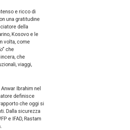
ntenso e ricco di
on una gratitudine
ciatore della
rino, Kosovo e le
in volta, come
io
” che
incera, che
zionali, viaggi,
o Anwar Ibrahim nel
iatore definisce
 rapporto che oggi si
i. Dalla sicurezza
 WFP e IFAD, Rastam
.