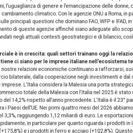
mani, l’uguaglianza di genere e l’emancipazione delle donne,
il cambiamento climatico. Con le agenzie ONU a Roma, in pa
 sulle principali questioni che dominano FAO, WFP e IFAD, in 
amento di queste agenzie affinché siano adeguate allo scop
dati negli attuali contesti geostrategici e di bilancio, cos
ale è in crescita: quali settori trainano oggi la rela
itiene ci siano per le imprese italiane nell’ecosistema 
 nostre relazioni economiche continuano a rafforzarsi, so
io bilaterale, dalla cooperazione negli investimenti e dal
imprese. L’Italia considera la Malesia una porta strategic
mercio totale della Malesia con l’Italia nel 2025 è stato di
 del 14,2% rispetto all’anno precedente. L’Italia è il 23° 
 tra i Paesi dell’UE. Nei primi quattro mesi del 2026 abbiamo
3,3%, raggiungendo 1,12 miliardi di euro. Le esportazioni 
damente, in particolare per quanto riguarda i prodotti in 
(+175,8%) e i prodotti in ferro e acciaio (+102,8%). Questo