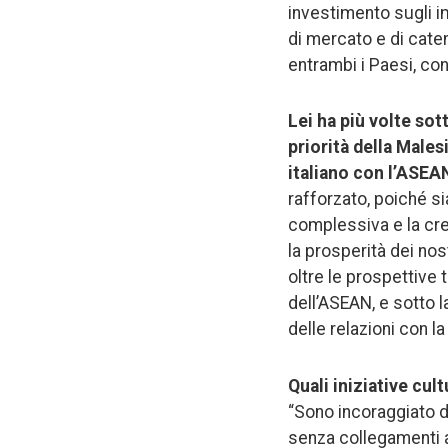
investimento sugli im
di mercato e di cate
entrambi i Paesi, co
Lei ha più volte so
priorità della Male
italiano con l’ASE
rafforzato, poiché si
complessiva e la cre
la prosperità dei no
oltre le prospettive t
dell’ASEAN, e sotto 
delle relazioni con l
Quali iniziative cult
“Sono incoraggiato da
senza collegamenti a