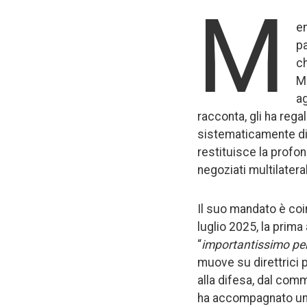
M
en
pa
ch
Ma
ag
racconta, gli ha regal
sistematicamente div
restituisce la profond
negoziati multilatera
Il suo mandato è coi
luglio 2025, la prim
“
importantissimo per l
muove su direttrici 
alla difesa, dal com
ha accompagnato una