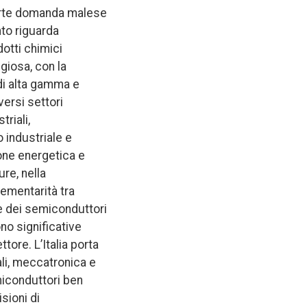
 forte domanda malese
nto riguarda
dotti chimici
giosa, con la
di alta gamma e
versi settori
triali,
 industriale e
one energetica e
ure, nella
lementarità tra
re dei semiconduttori
no significative
tore. L’Italia porta
ali, meccatronica e
iconduttori ben
sioni di