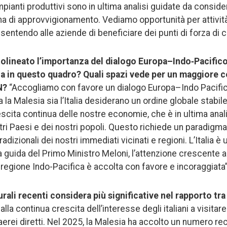
pianti produttivi sono in ultima analisi guidate da consid
na di approvvigionamento. Vediamo opportunità per attivi
nsentendo alle aziende di beneficiare dei punti di forza di
ttolineato l’importanza del dialogo Europa–Indo‑Pacifico
sia in questo quadro? Quali spazi vede per un maggiore
AN?
“Accogliamo con favore un dialogo Europa–Indo Pacifi
a la Malesia sia l’Italia desiderano un ordine globale stabil
scita continua delle nostre economie, che è in ultima anali
stri Paesi e dei nostri popoli. Questo richiede un paradigm
radizionali dei nostri immediati vicinati e regioni. L’Italia è
la guida del Primo Ministro Meloni, l’attenzione crescente 
a regione Indo-Pacifica è accolta con favore e incoraggiata”
urali recenti considera più significative nel rapporto tra
lla continua crescita dell’interesse degli italiani a visitar
erei diretti. Nel 2025, la Malesia ha accolto un numero re