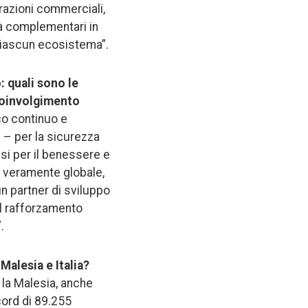
erazioni commerciali,
tà complementari in
 ciascun ecosistema”.
: quali sono le
 coinvolgimento
co continuo e
e – per la sicurezza
si per il benessere e
a veramente globale,
 un partner di sviluppo
al rafforzamento
.
 Malesia e Italia?
e la Malesia, anche
cord di 89.255