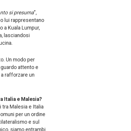
uanto si presuma
”,
ndo lui rappresentano
tro a Kuala Lumpur,
a, lasciandosi
ucina.
to. Un modo per
sguardo attento e
 a rafforzare un
 Italia e Malesia?
i tra Malesia e Italia
comuni per un ordine
tilateralismo e sul
nomico, siamo entrambi