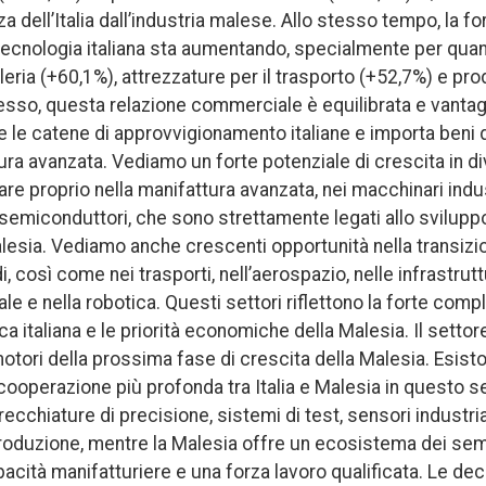
 dell’Italia dall’industria malese. Allo stesso tempo, la
la tecnologia italiana sta aumentando, specialmente per qua
lleria (+60,1%), attrezzature per il trasporto (+52,7%) e pro
sso, questa relazione commerciale è equilibrata e vantag
 le catene di approvvigionamento italiane e importa beni 
ura avanzata. Vediamo un forte potenziale di crescita in di
lare proprio nella manifattura avanzata, nei macchinari indus
i semiconduttori, che sono strettamente legati allo sviluppo
lesia. Vediamo anche crescenti opportunità nella transizi
, così come nei trasporti, nell’aerospazio, nelle infrastrutt
le e nella robotica. Questi settori riflettono la forte comp
ca italiana e le priorità economiche della Malesia. Il setto
motori della prossima fase di crescita della Malesia. Esisto
ooperazione più profonda tra Italia e Malesia in questo set
cchiature di precisione, sistemi di test, sensori industri
roduzione, mentre la Malesia offre un ecosistema dei sem
pacità manifatturiere e una forza lavoro qualificata. Le deci