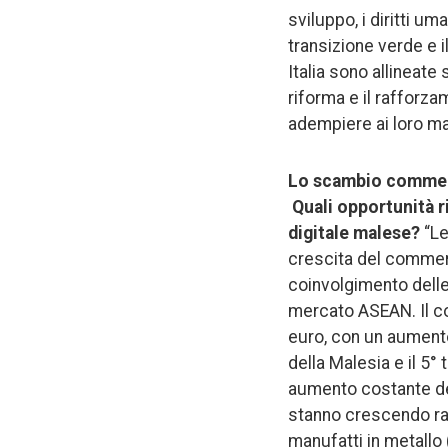
sviluppo, i diritti u
transizione verde e 
Italia sono allineate
riforma e il rafforz
adempiere ai loro man
Lo scambio commerci
Quali opportunità r
digitale malese?
“Le
crescita del commerc
coinvolgimento delle 
mercato ASEAN. Il com
euro, con un aumento
della Malesia e il 5°
aumento costante del 
stanno crescendo rapi
manufatti in metallo 