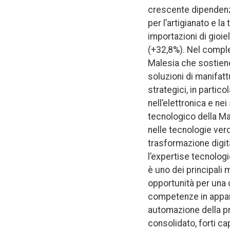
crescente dipendenza
per l’artigianato e 
importazioni di gioie
(+32,8%). Nel comple
Malesia che sostiene
soluzioni di manifatt
strategici, in partico
nell’elettronica e ne
tecnologico della Ma
nelle tecnologie verdi
trasformazione digita
l’expertise tecnologi
è uno dei principali 
opportunità per una c
competenze in appare
automazione della p
consolidato, forti ca