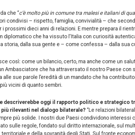
rda che “
c’è molto più in comune tra malesi e italiani di q
valori condivisi – rispetto, famiglia, convivialità – che seco
r i prossimi dieci anni di relazioni. E mentre prepara il rien
n diplomatico che ha vissuto l’Italia con curiosità autentic
a storia, dalla sua gente e – come confessa – dalla sua c
sce così: come un bilancio, certo, ma anche come un salu
i un Ambasciatore che ha attraversato il nostro Paese con 
da alle sue parole l’eredità di un mandato che ha contribuito
più vicini di quanto sembri.
descriverebbe oggi il rapporto politico e strategico tra
 più rilevanti nel dialogo bilaterale?
“Le relazioni bilateral
mpre più solide. I nostri due Paesi condividono interessi 
ato sulle regole, fondato sul diritto internazionale, sul mul
tà territoriale e della sovranità degli Stati. Sul fronte eco