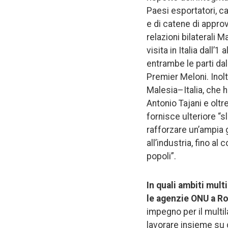
Paesi esportatori, c
e di catene di approv
relazioni bilaterali 
visita in Italia dall’1
entrambe le parti dal
Premier Meloni. Inol
Malesia–Italia, che h
Antonio Tajani e oltr
fornisce ulteriore “s
rafforzare un’ampia g
all’industria, fino al
popoli”.
In quali ambiti mult
le agenzie ONU a 
impegno per il multila
lavorare insieme su d