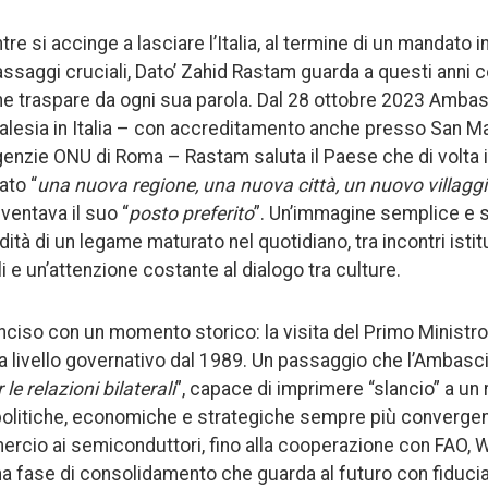
tre si accinge a lasciare l’Italia, al termine di un mandato i
ssaggi cruciali, Dato’ Zahid Rastam guarda a questi anni c
e traspare da ogni sua parola. Dal 28 ottobre 2023 Ambas
lesia in Italia – con accreditamento anche presso San Ma
enzie ONU di Roma – Rastam saluta il Paese che di volta 
ato “
una nuova regione, una nuova città, un nuovo villagg
entava il suo “
posto preferito
”. Un’immagine semplice e s
ità di un legame maturato nel quotidiano, tra incontri istitu
li e un’attenzione costante al dialogo tra culture.
nciso con un momento storico: la visita del Primo Ministr
a a livello governativo dal 1989. Un passaggio che l’Ambasc
e relazioni bilaterali
”, capace di imprimere “slancio” a un
politiche, economiche e strategiche sempre più convergent
mercio ai semiconduttori, fino alla cooperazione con FAO,
 fase di consolidamento che guarda al futuro con fiducia