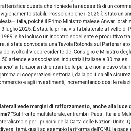
aratteristica questa che richiede la necessità di un comme
vigionamento stabili. Posso dire che il 2025 è stato un an
Malesia–Italia, poiché il Primo Ministro malese Anwar Ibrah
 al 3 luglio 2025. È stata la prima visita bilaterale a livello d
 1989, e ha incluso un incontro eccellente e produttivo tra 
tre, è stata convocata una Tavola Rotonda sul Partenaria
a coinvolto il Vicepresidente del Consiglio e Ministro degli 
e 50 aziende e associazioni industriali italiane e 30 malesi.
lancio” ai funzionari di entrambe le parti, e non a caso sti
amma di cooperazioni settoriali, dalla politica alla sicurez
 commercio e agli investimenti, incrementando così le relazio
ilaterali vede margini di rafforzamento, anche alla luce
Roma?
“Sul fronte multilaterale, entrambi i Paesi, Italia e M
teralismo e per i principi della Carta delle Nazioni Unite. Q
iversi temi, quali ad esempio la riforma dell’ONU, la pace e