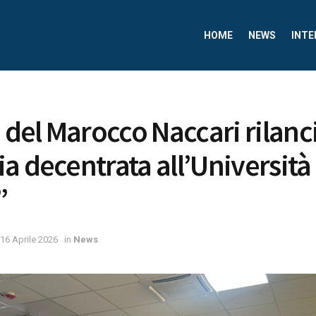
HOME
NEWS
INTE
 del Marocco Naccari rilanci
a decentrata all’Università
”
16 Aprile 2026
in
News