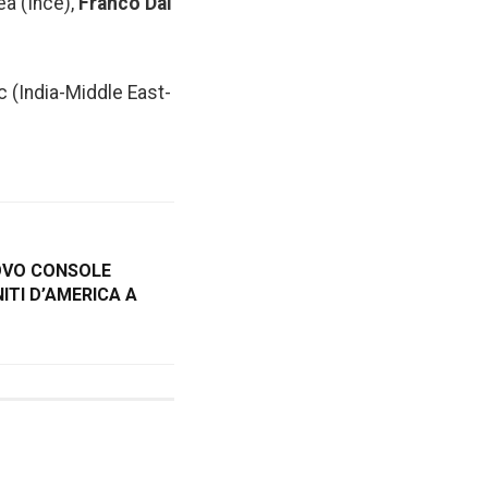
ea (Ince),
Franco Dal
c (India-Middle East-
UOVO CONSOLE
ITI D’AMERICA A