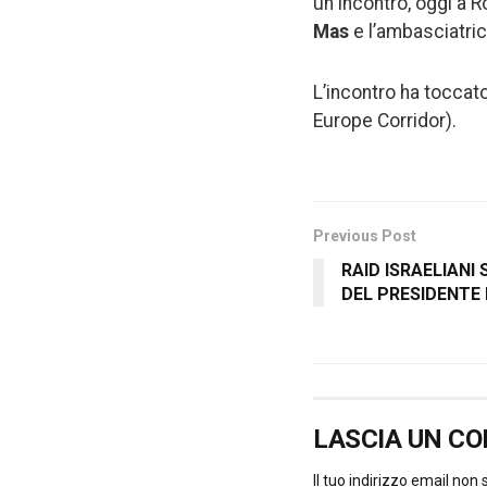
un incontro, oggi a R
Mas
e l’ambasciatrice
L’incontro ha toccat
Europe Corridor).
Previous Post
RAID ISRAELIANI
DEL PRESIDENTE
LASCIA UN C
Il tuo indirizzo email non