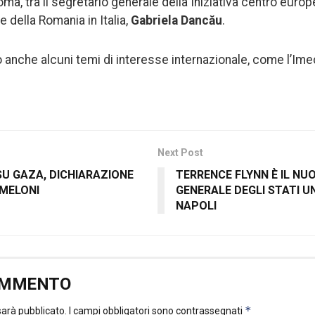
oma, tra il segretario generale della Iniziativa centro europ
 della Romania in Italia,
Gabriela Dancău
.
o anche alcuni temi di interesse internazionale, come l’Ime
Next Post
 SU GAZA, DICHIARAZIONE
TERRENCE FLYNN È IL N
 MELONI
GENERALE DEGLI STATI UN
NAPOLI
OMMENTO
*
 sarà pubblicato.
I campi obbligatori sono contrassegnati