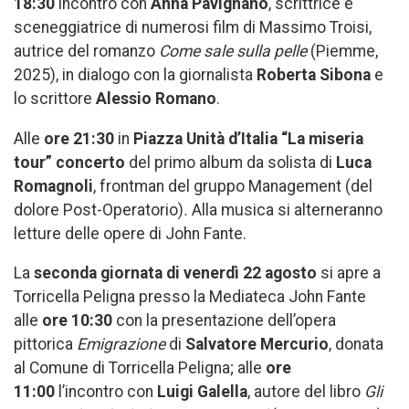
18:30
incontro con
Anna Pavignano
, scrittrice e
sceneggiatrice di numerosi film di Massimo Troisi,
autrice del romanzo
Come sale sulla pelle
(Piemme,
2025), in dialogo con la giornalista
Roberta Sibona
e
lo scrittore
Alessio Romano
.
Alle
ore 21:30
in
Piazza Unità d’Italia “La miseria
tour” concerto
del primo album da solista di
Luca
Romagnoli
, frontman del gruppo Management (del
dolore Post-Operatorio)
.
Alla musica si alterneranno
letture delle opere di John Fante.
La
seconda giornata di venerdì 22 agosto
si apre a
Torricella Peligna presso la Mediateca John Fante
alle
ore 10:30
con la presentazione dell’opera
pittorica
Emigrazione
di
Salvatore Mercurio
, donata
al Comune di Torricella Peligna; alle
ore
11:00
l’incontro con
Luigi Galella
, autore del libro
Gli