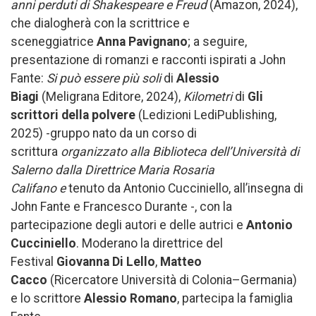
anni perduti di Shakespeare e Freud
(Amazon, 2024),
che dialogherà con la scrittrice e
sceneggiatrice
Anna Pavignano
; a seguire,
presentazione di romanzi e racconti ispirati a John
Fante:
Si può essere più soli
di
Alessio
Biagi
(Meligrana Editore, 2024),
Kilometri
di
Gli
scrittori della polvere
(Ledizioni LediPublishing,
2025) -gruppo nato da un corso di
scrittura
organizzato alla Biblioteca dell’Università di
Salerno dalla Direttrice Maria Rosaria
Califano
e
tenuto da Antonio Cucciniello, all’insegna di
John Fante e Francesco Durante -, con la
partecipazione degli autori e delle autrici e
Antonio
Cucciniello
. Moderano la direttrice del
Festival
Giovanna Di Lello
,
Matteo
Cacco
(Ricercatore Università di Colonia–Germania)
e lo scrittore
Alessio Romano
, partecipa la famiglia