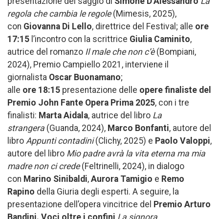
presentazione del saggio di
Simone D’Alessandro
La
regola che cambia le regole
(Mimesis, 2025),
con
Giovanna Di Lello
, direttrice del Festival; alle
ore
17:15
l’incontro con la scrittrice
Giulia Caminito
,
autrice del romanzo
Il male che non c’è
(Bompiani,
2024), Premio Campiello 2021, interviene il
giornalista
Oscar Buonamano
;
alle
ore
18:15
presentazione delle
opere finaliste del
Premio John Fante Opera Prima 2025
, con i tre
finalisti:
Marta Aidala
, autrice del libro
La
strangera
(Guanda, 2024),
Marco Bonfanti
, autore del
libro
Appunti contadini
(Clichy, 2025) e
Paolo Valoppi
,
autore del libro
Mio padre avrà la vita eterna ma mia
madre non ci crede
(Feltrinelli, 2024), in dialogo
con
Marino Sinibaldi
,
Aurora Tamigio
e
Remo
Rapino
della Giuria degli esperti. A seguire, la
presentazione dell’opera vincitrice del
Premio Arturo
Bandini. Voci oltre i confini
La signora