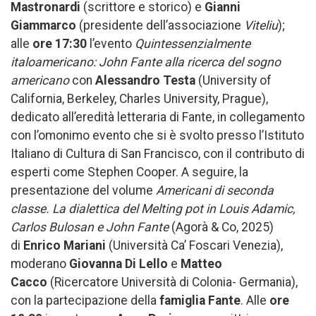
Mastronardi
(scrittore e storico) e
Gianni
Giammarco
(presidente dell’associazione
Viteliu
);
alle
ore 17:30
l’evento
Q
uintessenzialmente
italoamericano: John Fante alla ricerca del sogno
americano
con
Alessandro
Testa
(University of
California, Berkeley, Charles University, Prague),
dedicato all’eredità letteraria di Fante, in collegamento
con l’omonimo evento che si è svolto presso l’Istituto
Italiano di Cultura di San Francisco, con il contributo di
esperti come Stephen Cooper. A seguire, la
presentazione del volume
Americani di seconda
classe. La dialettica del Melting pot in Louis Adamic,
Carlos Bulosan e John Fante
(Agorà & Co, 2025)
di
Enrico Mariani
(Università Ca’ Foscari Venezia),
moderano
Giovanna Di Lello
e
Matteo
Cacco
(Ricercatore Università di Colonia- Germania),
con la partecipazione della
famiglia Fante
. Alle
ore