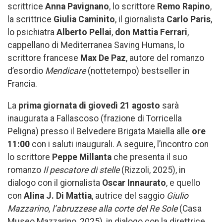
scrittrice
Anna Pavignano
, lo scrittore
Remo Rapino
,
la scrittrice
Giulia Caminito
, il giornalista
Carlo Paris
,
lo psichiatra
Alberto Pellai
,
don Mattia Ferrari
,
cappellano di Mediterranea Saving Humans, lo
scrittore francese
Max De Paz
, autore del romanzo
d’esordio
Mendicare
(nottetempo) bestseller in
Francia.
La
prima giornata di giovedì 21 agosto
sarà
inaugurata a Fallascoso (frazione di Torricella
Peligna) presso il Belvedere Brigata Maiella alle
ore
11:00
con i saluti inaugurali. A seguire, l’incontro con
lo scrittore
Peppe Millanta
che presenta il suo
romanzo
Il pescatore di stelle
(Rizzoli, 2025), in
dialogo con il giornalista
Oscar Innaurato
, e quello
con
Alina J. Di Mattia
, autrice del saggio
Giulio
Mazzarino, l’abruzzese alla corte del Re Sole
(Casa
Museo Mazzarino, 2025), in dialogo con la direttrice