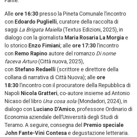
Fante.
Alle
ore 16:30
presso la Pineta Comunale l’incontro
con
Edoardo Puglielli
, curatore della raccolta di
saggi
La Brigata Maiella
(Textus Edizioni, 2025), in
dialogo con la giornalista
Maria Rosaria La Morgia
e
lo storico
Enzo Fimiani
; alle
ore
17:30
l’incontro
con
Remo
Rapino
autore del romanzo
Di nome
faceva Arturo
(Città nuova, 2025),
con
Stefano
Redaelli
(scrittore e direttore della
collana di narrativa di Città Nuova); alle
ore
18:30
l’incontro con il procuratore della Repubblica di
Napoli
Nicola Gratteri
, co-autore insieme ad Antonio
Nicaso del libro
Una cosa sola
(Mondadori, 2024), in
dialogo con
Luciano D’Amico
, professore Ordinario di
Economia aziendale dell’Università degli Studi di
Teramo. A seguire, consegna del
Premio speciale
John Fante-Vini Contesa
e degustazione letteraria.