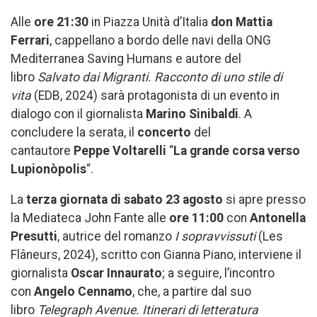
Alle
ore 21:30
in Piazza Unità d’Italia
don Mattia
Ferrari
, cappellano a bordo delle navi della ONG
Mediterranea Saving Humans e autore del
libro
Salvato dai Migranti. Racconto di uno stile di
vita
(EDB, 2024) sarà protagonista di un evento in
dialogo con il giornalista
Marino Sinibaldi
. A
concludere la serata, il
concerto
del
cantautore
Peppe Voltarelli
“
La grande corsa verso
Lupionòpolis
“.
La
terza giornata di sabato 23 agosto
si apre presso
la Mediateca John Fante alle
ore 11:00
con
Antonella
Presutti
, autrice del romanzo
I sopravvissuti
(Les
Flâneurs, 2024), scritto con Gianna Piano, interviene il
giornalista
Oscar Innaurato
; a seguire, l’incontro
con
Angelo Cennamo
, che, a partire dal suo
libro
Telegraph Avenue. Itinerari di letteratura