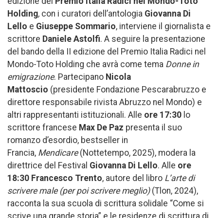
edizione del
Premio Italia Radici nel Mondo-Toto
Holding
,
con i curatori dell’antologia
Giovanna Di
Lello
e
Giuseppe Sommario
, interviene il giornalista e
scrittore
Daniele Astolfi
. A seguire la presentazione
del bando della II edizione del Premio Italia Radici nel
Mondo-Toto Holding che avrà come tema
Donne in
emigrazione
. Partecipano
Nicola
Mattoscio
(presidente Fondazione Pescarabruzzo e
direttore responsabile rivista Abruzzo nel Mondo) e
altri rappresentanti istituzionali. Alle
ore 17:30
lo
scrittore francese
Max De Paz
presenta il suo
romanzo d’esordio, bestseller in
Francia,
Mendicare
(Nottetempo, 2025), modera la
direttrice del Festival
Giovanna Di Lello
. Alle
ore
18:30
Francesco Trento
, autore del libro
L’arte di
scrivere male (per poi scrivere meglio)
(Tlon, 2024),
racconta la sua scuola di scrittura solidale “Come si
scrive una grande storia” e le residenze di scrittura di