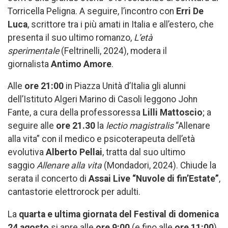
Torricella Peligna. A seguire, l’incontro con
Erri De
Luca
, scrittore tra i più amati in Italia e all’estero, che
presenta il suo ultimo romanzo,
L’età
sperimentale
(Feltrinelli, 2024), modera il
giornalista
Antimo Amore
.
Alle
ore 21:00
in Piazza Unità d’Italia gli alunni
dell’Istituto Algeri Marino di Casoli leggono John
Fante, a cura della professoressa
Lilli Mattoscio
; a
seguire alle
ore
21.30
la
lectio magistralis
“Allenare
alla vita” con il medico e psicoterapeuta dell’età
evolutiva
Alberto Pellai
, tratta dal suo ultimo
saggio
Allenare alla vita
(Mondadori, 2024). Chiude la
serata il concerto di
Assai Live “Nuvole di fin’Estate”
,
cantastorie elettrorock per adulti.
La
quarta e ultima giornata del Festival di domenica
24 agosto
si apre alle
ore
9:00
(e fino alle
ore 11:00
)