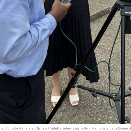
le, Console Generale d’Italia a Filadelfia, intervistata sotto il Memoriale delle Eroin