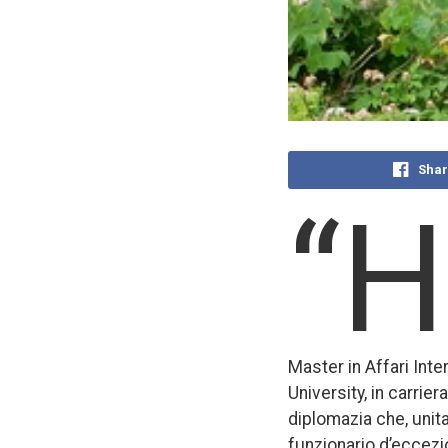
Shar
“H
Master in Affari Int
University, in carrie
diplomazia che, unit
funzionario d’eccezi