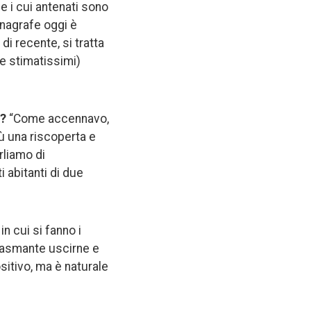
e i cui antenati sono
anagrafe oggi è
 di recente, si tratta
 (e stimatissimi)
ì?
“Come accennavo,
ù una riscoperta e
rliamo di
i abitanti di due
n cui si fanno i
siasmante uscirne e
ositivo, ma è naturale