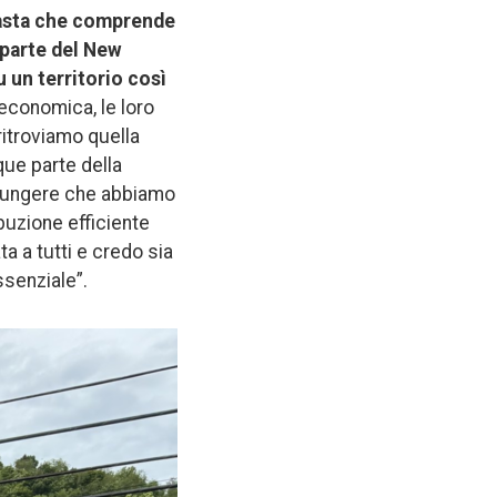
 vasta che comprende
 parte del New
 un territorio così
 economica, le loro
 ritroviamo quella
que parte della
ggiungere che abbiamo
buzione efficiente
a a tutti e credo sia
ssenziale”.