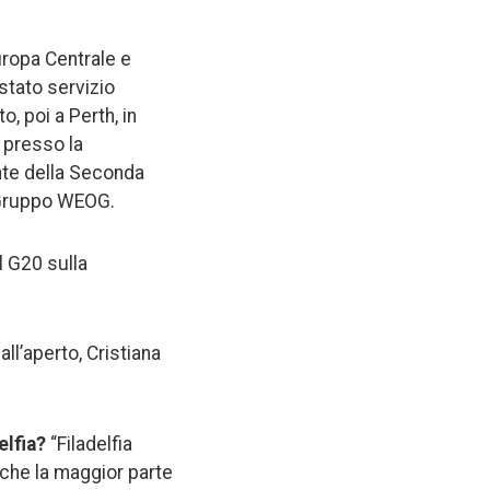
Europa Centrale e
stato servizio
o, poi a Perth, in
 presso la
nte della Seconda
 Gruppo WEOG.
l G20 sulla
all’aperto, Cristiana
elfia?
“Filadelfia
 che la maggior parte