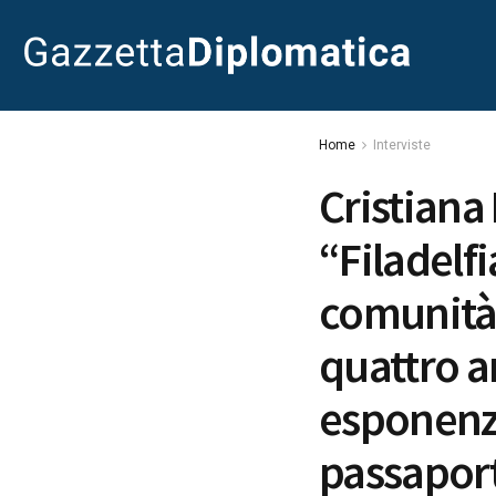
Home
Interviste
Cristiana
“Filadelfi
comunità 
quattro a
esponenzi
passaport