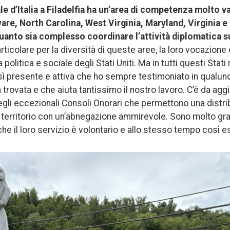
le d’Italia a Filadelfia ha un’area di competenza molto
are, North Carolina, West Virginia, Maryland, Virginia e
anto sia complesso coordinare l’attività diplomatica su
particolare per la diversità di queste aree, la loro vocazione
 politica e sociale degli Stati Uniti. Ma in tutti questi Stati
sì presente e attiva che ho sempre testimoniato in qualun
a trovata e che aiuta tantissimo il nostro lavoro. C’è da a
gli eccezionali Consoli Onorari che permettono una distri
il territorio con un’abnegazione ammirevole. Sono molto grat
he il loro servizio è volontario e allo stesso tempo così e