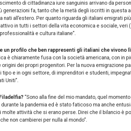
oscimento di cittadinanza iure sanguinis arrivano da person
ù generazioni fa, tanto che la metà degli iscritti in questa 
a nati all’estero. Per quanto riguarda gli italiani emigrati più
attivo in tutti i settori della vita economica e sociale, veri
professionalità e cultura italiane”.
 un profilo che ben rappresenti gli italiani che vivono l
tica è chiaramente fusa con la società americana, con in pi
origini dei propri progenitori. Per la nuova emigrazione pa
i tipo e in ogni settore, di imprenditori e studenti, impegnat
ti Uniti”.
Filadelfia?
“Sono alla fine del mio mandato, quel momento i
ta durante la pandemia ed è stato faticoso ma anche entu
i molte attività che si erano perse. Direi che il bilancio è p
se che non cambierei per nulla al mondo”.