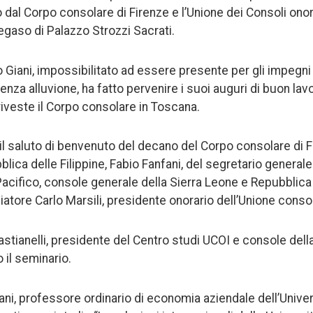
 dal Corpo consolare di Firenze e l’Unione dei Consoli onorar
egaso di Palazzo Strozzi Sacrati.
o Giani, impossibilitato ad essere presente per gli impegn
nza alluvione, ha fatto pervenire i suoi auguri di buon lav
riveste il Corpo consolare in Toscana.
o il saluto di benvenuto del decano del Corpo consolare di 
lica delle Filippine, Fabio Fanfani, del segretario generale
io Pacifico, console generale della Sierra Leone e Repubbli
atore Carlo Marsili, presidente onorario dell’Unione consoli 
astianelli, presidente del Centro studi UCOI e console dell
il seminario.
ni, professore ordinario di economia aziendale dell’Univers