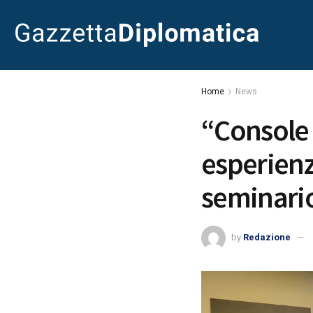
Home
News
“Console 
esperienz
seminario
by
Redazione