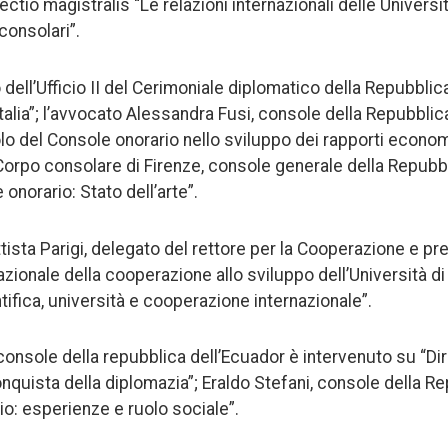
ectio magistralis “Le relazioni internazionali delle Università
consolari”.
 dell’Ufficio II del Cerimoniale diplomatico della Repubblica
talia”; l’avvocato Alessandra Fusi, console della Repubblic
olo del Console onorario nello sviluppo dei rapporti econom
Corpo consolare di Firenze, console generale della Repubbli
 onorario: Stato dell’arte”.
tista Parigi, delegato del rettore per la Cooperazione e pr
ionale della cooperazione allo sviluppo dell’Università di
ifica, università e cooperazione internazionale”.
console della repubblica dell’Ecuador è intervenuto su “Dir
onquista della diplomazia”; Eraldo Stefani, console della R
io: esperienze e ruolo sociale”.