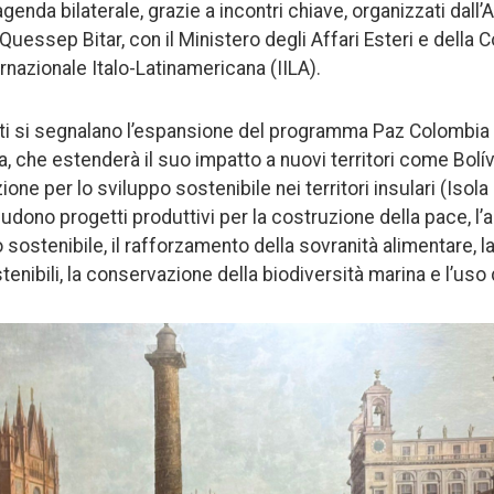
agenda bilaterale, grazie a incontri chiave, organizzati dall
a Quessep Bitar, con il Ministero degli Affari Esteri e della
rnazionale Italo-Latinamericana (IILA).
ltati si segnalano l’espansione del programma Paz Colombia II
, che estenderà il suo impatto a nuovi territori come Bolív
one per lo sviluppo sostenibile nei territori insulari (Isola
ludono progetti produttivi per la costruzione della pace, l’a
o sostenibile, il rafforzamento della sovranità alimentare, 
enibili, la conservazione della biodiversità marina e l’uso d