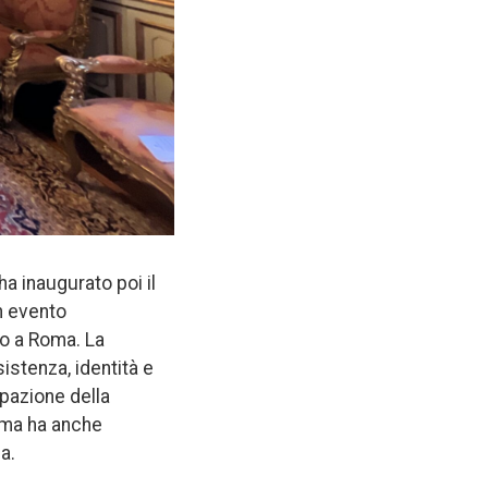
ha inaugurato poi il
un evento
no a Roma. La
stenza, identità e
ipazione della
, ma ha anche
a.