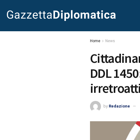
Home
News
Cittadinan
DDL 1450:
irretroatt
by
Redazione