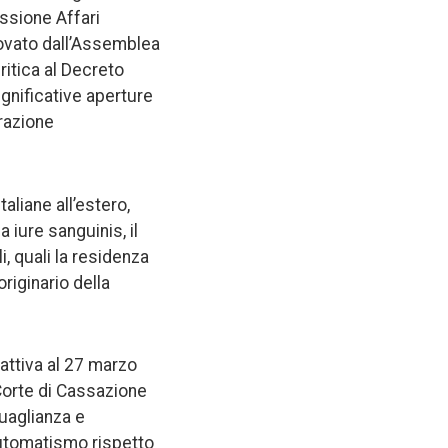
ssione Affari
rovato dall’Assemblea
ritica al Decreto
gnificative aperture
erazione
aliane all’estero,
a iure sanguinis, il
, quali la residenza
originario della
oattiva al 27 marzo
 Corte di Cassazione
guaglianza e
l’automatismo rispetto