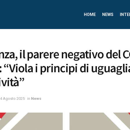
HOME
NEWS
INTE
za, il parere negativo del C
 “Viola i principi di uguagl
ività”
4 Agosto 2025
in
News