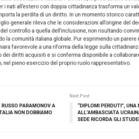
 i nati all’estero con doppia cittadinanza trasforma un val
orta la perdita di un diritto. In un momento storico caratt
glio generale rileva che le considerazioni all’origine del d
 del controllo a quella dell’inclusione, non risultando convin
do la comunità italiana globale. Pur esprimendo un parere 
hiara favorevole a una riforma della legge sulla cittadinanz
 dei diritti acquisiti e si conferma disponibile a collaborar
to, nel pieno esercizio del proprio ruolo rappresentativo.
Next Post
E RUSSO PARAMONOV A
“DIPLOMI PERDUTI”, UN
’ITALIA NON DOBBIAMO
ALL’AMBASCIATA UCRAIN
SEDE RICORDA GLI STUDE