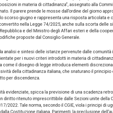
sizioni in materia di cittadinanza”, assegnato alla Commi
enato. Il parere prende le mosse dall’ordine del giorno app
llo scorso giugno e rappresenta una risposta articolata e c
onvertito nella Legge 74/2025, anche sulla scorta delle si
Repubblica e del Ministro degli Affari esteri e della coop
modifiche proposte dal Consiglio Generale.
a analisi e sintesi delle istanze pervenute dalle comunità it
tate per i nuovi criteri introdotti in materia di cittadinanz
come il disegno di legge introduca elementi discrezionali
sività della cittadinanza italiana, che snaturano il principio 
itto per discendenza.
ticità evidenziate, spicca la previsione di una scadenza retr
n diritto ritenuto imprescrittibile dalle Sezioni unite della
17/2022. Tale norma, secondo il CGIE, viola i principi di u
ti dalla Costituzione italiana. Parimenti, la preclusione del