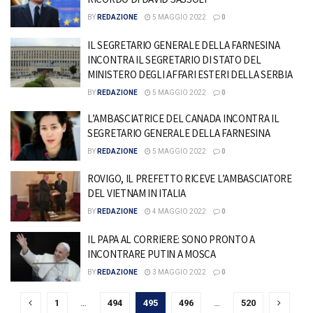
BY
REDAZIONE
5 MAGGIO 2022
0
IL SEGRETARIO GENERALE DELLA FARNESINA
INCONTRA IL SEGRETARIO DI STATO DEL
MINISTERO DEGLI AFFARI ESTERI DELLA SERBIA
BY
REDAZIONE
5 MAGGIO 2022
0
L’AMBASCIATRICE DEL CANADA INCONTRA IL
SEGRETARIO GENERALE DELLA FARNESINA
BY
REDAZIONE
5 MAGGIO 2022
0
ROVIGO, IL PREFETTO RICEVE L’AMBASCIATORE
DEL VIETNAM IN ITALIA
BY
REDAZIONE
4 MAGGIO 2022
0
IL PAPA AL CORRIERE: SONO PRONTO A
INCONTRARE PUTIN A MOSCA
BY
REDAZIONE
3 MAGGIO 2022
0
1
…
494
495
496
…
520