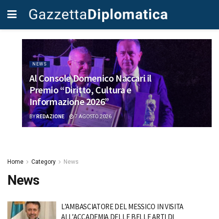
NEWS
Al Console Domenico Naccari il
Premio “Diritto, Cultura e
Informazione 2026”
BY
REDAZIONE
7 AGOSTO 2026
Home
Category
News
News
L’AMBASCIATORE DEL MESSICO IN VISITA
ALL’ACCADEMIA DELLE BELLE ARTI DI