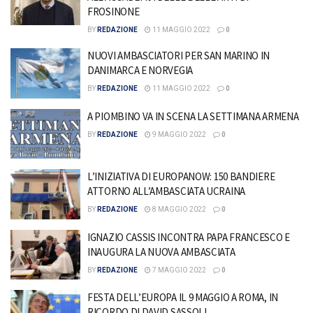
FROSINONE
BY
REDAZIONE
11 MAGGIO 2022
0
NUOVI AMBASCIATORI PER SAN MARINO IN
DANIMARCA E NORVEGIA
BY
REDAZIONE
11 MAGGIO 2022
0
A PIOMBINO VA IN SCENA LA SETTIMANA ARMENA
BY
REDAZIONE
9 MAGGIO 2022
0
L’INIZIATIVA DI EUROPANOW: 150 BANDIERE
ATTORNO ALL’AMBASCIATA UCRAINA
BY
REDAZIONE
8 MAGGIO 2022
0
IGNAZIO CASSIS INCONTRA PAPA FRANCESCO E
INAUGURA LA NUOVA AMBASCIATA
BY
REDAZIONE
7 MAGGIO 2022
0
FESTA DELL’EUROPA IL 9 MAGGIO A ROMA, IN
RICORDO DI DAVID SASSOLI