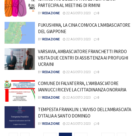
PARTECIPA AL MEETING DI RIMINI
BY
REDAZIONE
22 AGOSTO 2023
0
FUKUSHIMA, LA CINA CONVOCA L’AMBASCIATORE
DEL GIAPPONE
BY
REDAZIONE
22 AGOSTO 2023
0
VARSAVIA, AMBASCIATORE FRANCHETTI PARDO
VISITA DUE CENTRI DI ASSISTENZA AI PROFUGHI
UCRAINI
BY
REDAZIONE
22 AGOSTO 2023
0
COMUNE DI FALVATERRA, L’AMBASCIATORE
IANNUCCI RICEVE LA CITTADINANZA ONORARIA
BY
REDAZIONE
22 AGOSTO 2023
0
TEMPESTA FRANKLIN: L’AVVISO DELL’AMBASCIATA
D’ITALIA A SANTO DOMINGO
BY
REDAZIONE
22 AGOSTO 2023
0