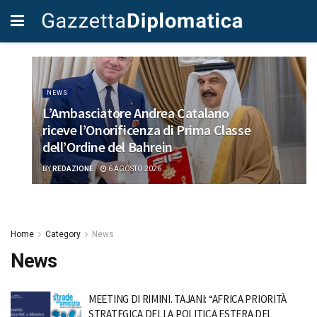
NEWS
L’Ambasciatore Andrea Catalano
riceve l’Onorificenza di Prima Classe
dell’Ordine del Bahrein
BY
REDAZIONE
6 AGOSTO 2026
Home
Category
News
News
MEETING DI RIMINI. TAJANI: “AFRICA PRIORITÀ
STRATEGICA DELLA POLITICA ESTERA DEL