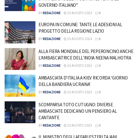
GOVERNO ITALIANO”
BY
REDAZIONE
23 AGOSTO 2023
0
EUROPA IN COMUNE: TANTE LE ADESIONI AL
PROGETTO DELLA REGIONE LAZIO
BY
REDAZIONE
23 AGOSTO 2023
0
ALLA FIERA MONDIALE DEL PEPERONCINO ANCHE
L’AMBASCIATRICE DELL’INDIA NEENA MALHOTRA
BY
REDAZIONE
23 AGOSTO 2023
0
AMBASCIATA D’ITALIA A KIEV RICORDA ‘GIORNO
DELLA BANDIERA UCRAINA’
BY
REDAZIONE
23 AGOSTO 2023
0
SCOMPARSA TOTO CUTUGNO: DIVERSE
AMBASCIATE DEDICANO UN PENSIERO AL
CANTANTE
BY
REDAZIONE
23 AGOSTO 2023
0
IL MINISTRO DEGLI AFFARI ESTERI TAJANI