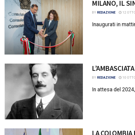
MILANO, IL S
BY
REDAZIONE
12 OTTO
Inaugurati in matti
L’AMBASCIATA
BY
REDAZIONE
10 OTTO
In attesa del 2024
LA COLOMBIA 