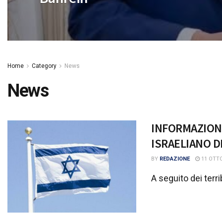
Home
Category
News
News
INFORMAZIONI
ISRAELIANO 
BY
REDAZIONE
11 OTTO
A seguito dei terri