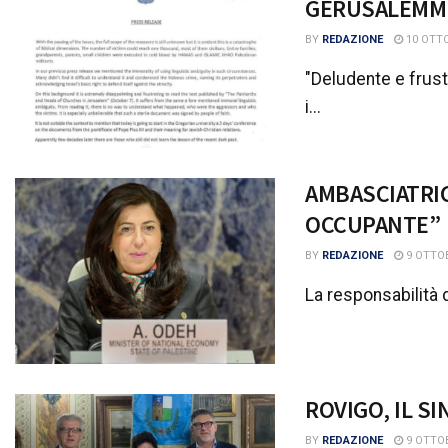
GERUSALEMM
BY
REDAZIONE
10 OTTO
"Deludente e frust
i...
AMBASCIATRIC
OCCUPANTE”
BY
REDAZIONE
9 OTTOB
La responsabilità 
ROVIGO, IL S
BY
REDAZIONE
9 OTTOB