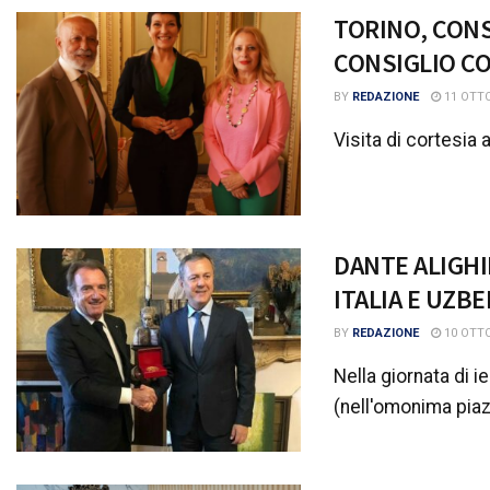
TORINO, CONS
CONSIGLIO C
BY
REDAZIONE
11 OTTO
Visita di cortesia 
DANTE ALIGHI
ITALIA E UZB
BY
REDAZIONE
10 OTTO
Nella giornata di i
(nell'omonima piaz