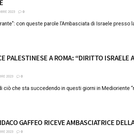
E
BRE 2023
0
rante": con queste parole l’Ambasciata di Israele presso la
E PALESTINESE A ROMA: “DIRITTO ISRAELE 
RE 2023
0
di ciò che sta succedendo in questi giorni in Medioriente “r
INDACO GAFFEO RICEVE AMBASCIATRICE DELL
RE 2023
0