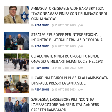
AMBASCIATORE ISRAELE ALON BAR A SKY TG24:
“L’AZIONE A GAZA FINIRÀ CON L’ELIMINAZIONE DI
OGNI MINACCIA”
BY
REDAZIONE
15 OTTOBRE 2023
0
STRATEGIE EUROPEE PER INTESE REGIONALI,
INCONTRO BILATERALE FRA LAZIO E POLONIA
BY
REDAZIONE
14 OTTOBRE 2023
0
CEFALONIA, IL MINISTRO CROSETTO RENDE
OMAGGIO AI MILITARI ITALIANI UCCISI NEL 1943
BY
REDAZIONE
14 OTTOBRE 2023
0
IL CARDINALE PAROLIN IN VISITA ALL’AMBASCIATA
DI ISRAELE PRESSO LA SANTA SEDE
BY
REDAZIONE
13 OTTOBRE 2023
0
SARDEGNA, L’ASSESSORE PILI INCONTRA
L’AMBASCIATORE DANESE IN ITALIA ANDERS
CARSTEN DAMSGAARD