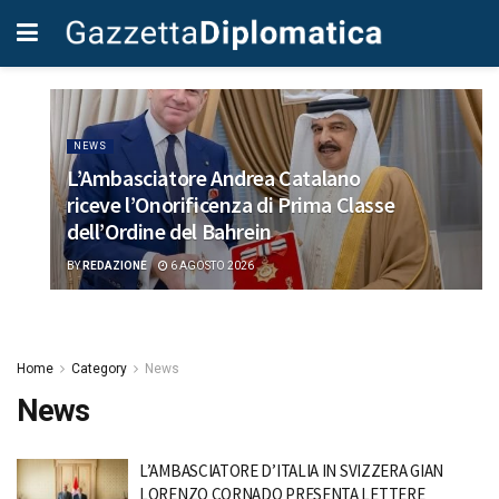
NEWS
L’Ambasciatore Andrea Catalano
riceve l’Onorificenza di Prima Classe
dell’Ordine del Bahrein
BY
REDAZIONE
6 AGOSTO 2026
Home
Category
News
News
L’AMBASCIATORE D’ITALIA IN SVIZZERA GIAN
LORENZO CORNADO PRESENTA LETTERE