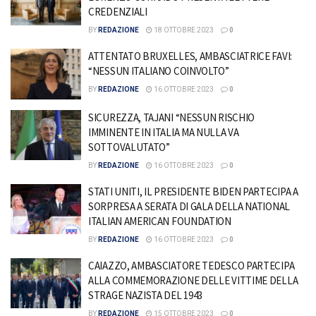
CREDENZIALI
BY
REDAZIONE
18 OTTOBRE 2023
0
ATTENTATO BRUXELLES, AMBASCIATRICE FAVI:
“NESSUN ITALIANO COINVOLTO”
BY
REDAZIONE
16 OTTOBRE 2023
0
SICUREZZA, TAJANI “NESSUN RISCHIO
IMMINENTE IN ITALIA MA NULLA VA
SOTTOVALUTATO”
BY
REDAZIONE
16 OTTOBRE 2023
0
STATI UNITI, IL PRESIDENTE BIDEN PARTECIPA A
SORPRESA A SERATA DI GALA DELLA NATIONAL
ITALIAN AMERICAN FOUNDATION
BY
REDAZIONE
16 OTTOBRE 2023
0
CAIAZZO, AMBASCIATORE TEDESCO PARTECIPA
ALLA COMMEMORAZIONE DELLE VITTIME DELLA
STRAGE NAZISTA DEL 1943
BY
REDAZIONE
15 OTTOBRE 2023
0