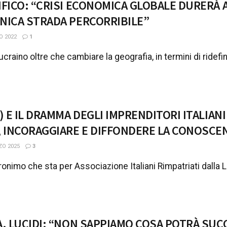
IFICO: “CRISI ECONOMICA GLOBALE DURERÀ AN
NICA STRADA PERCORRIBILE”
O 2022
1
-ucraino oltre che cambiare la geografia, in termini di ridefi
) E IL DRAMMA DEGLI IMPRENDITORI ITALIAN
 INCORAGGIARE E DIFFONDERE LA CONOSCE
ZO 2025
3
onimo che sta per Associazione Italiani Rimpatriati dalla Li
A. LUCIDI: “NON SAPPIAMO COSA POTRÀ SUCC