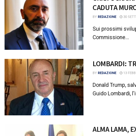
CADUTA MURO
BY
REDAZIONE
30 SETT
Sui prossimi svilup
Commissione...
LOMBARDI: TR
BY
REDAZIONE
13 FEBB
Donald Trump, salv
Guido Lombardi, l'i
ALMA LAMA, E