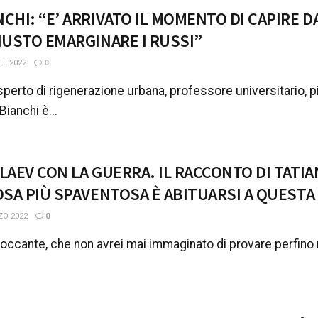
NCHI: “E’ ARRIVATO IL MOMENTO DI CAPIRE
GIUSTO EMARGINARE I RUSSI”
LE 2022
0
sperto di rigenerazione urbana, professore universitario, p
ianchi è...
OLAEV CON LA GUERRA. IL RACCONTO DI TAT
COSA PIÙ SPAVENTOSA È ABITUARSI A QUESTA
ZO 2022
0
occante, che non avrei mai immaginato di provare perfino ne