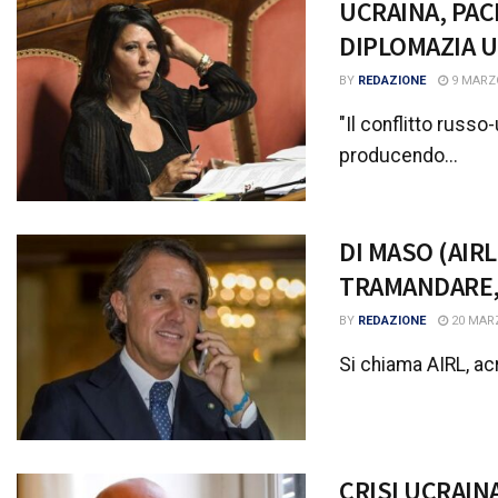
UCRAINA, PAC
DIPLOMAZIA U
BY
REDAZIONE
9 MARZ
"Il conflitto russo
producendo...
DI MASO (AIRL
TRAMANDARE,
BY
REDAZIONE
20 MAR
Si chiama AIRL, acr
CRISI UCRAIN