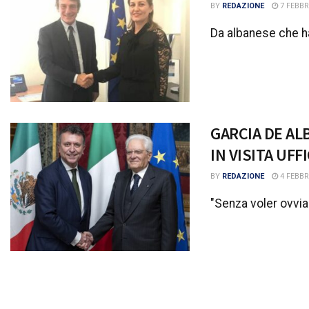
BY
REDAZIONE
7 FEBBR
Da albanese che ha
GARCIA DE AL
IN VISITA UFF
BY
REDAZIONE
4 FEBBR
"Senza voler ovviam