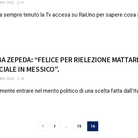
AIO 2022
1
 sempre tenuto la Tv accesa su RaiUno per sapere cosa st
BA ZEPEDA: “FELICE PER RIELEZIONE MATTA
ICIALE IN MESSICO”.
AIO 2022
0
ente entrare nel merito politico di una scelta fatta dall'Itali
1
…
15
16