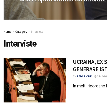
Home
Category
Interviste
Interviste
UCRAINA, EX 
GENERARE IS
BY
REDAZIONE
3 MAGGI
In molti ricordano 