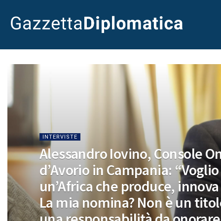
INTERVISTE
Alessandro Iovino, Console On
d’Avorio in Campania: “Voglio
un’Africa che produce, innova 
La mia nomina? Non è un titol
una responsabilità da onorare