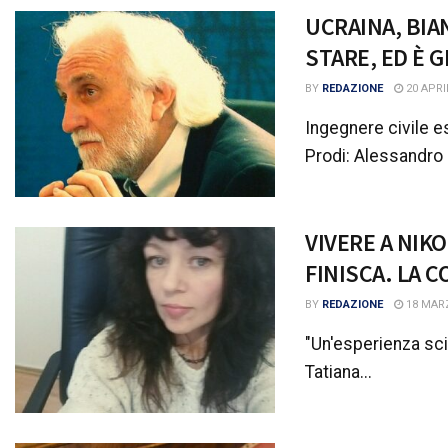
UCRAINA, BIA
STARE, ED È 
BY
REDAZIONE
20 APRI
Ingegnere civile e
Prodi: Alessandro B
VIVERE A NIK
FINISCA. LA 
BY
REDAZIONE
18 MAR
"Un'esperienza sci
Tatiana...