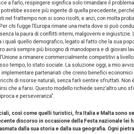
ce a farlo, respingere significa solo rimandare il problema
potrebbe essere più ingente di quella precedente, perché 
ti nel frattempo non si sono risolti, e anzi, con molta proba
 Per chi fugge l’Europa rimane una meta dove si può condur
nza la paura di conflitti interni, malgoverni e ingiustizie. 
ra i quali quello demografico, legato al fatto che la sua pop
uro avrà sempre più bisogno di manodopera e di giovani l
ll’Unione a rimanere commercialmente competitivi a livell
sso tempo, lo stato sociale. La soluzione oggi, a mio avv
e implementare partenariati che creino benefici economici n
icchi di risorse naturali, senza farli sentire sfruttati. Non 
dirsi che a farsi. Questo modello richiede senz’altro uno s
ciproca e perseveranza”.
li, così come quelli turistici, fra Italia e Malta sono s
ecente discorso in occasione della Festa nazionale lei h
lasmata dalla sua storia e dalla sua geografia. Ogni pietr