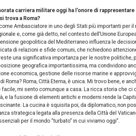
orata carriera militare oggi ha l’onore di rappresentar
si trova a Roma?
ome Ambasciatore in uno degli Stati più importanti per il
regionale e, come già detto, nel contesto dell’Unione Europ
nsione geopolitica del Mediterraneo influenza le decision
icata di relazioni e sfide comuni, che richiedono attenzione
este una significativa importanza per le nostre politiche, 
posizione geografica importantissima, ma condividono anc
ione economica, gestione delle risorse marine e approvv
di Roma? Roma, Città Eterna, è unica. Mi trovo bene, e anc
acile, mi sento comunque a casa. La ricca storia che ci cir
tà, e la fusione di elementi antichi e moderni rende la Capita
scinante. La cucina è squisita poi, da diplomatico, non po
anza strategica legata alla presenza della Città del Vatican
ssenziali per il mondo “turbato” in cui viviamo oggi”.