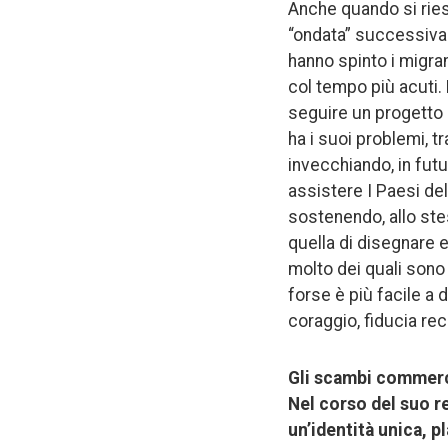
Anche quando si ries
“ondata” successiva 
hanno spinto i migran
col tempo più acuti.
seguire un progetto se
ha i suoi problemi, t
invecchiando, in fut
assistere I Paesi de
sostenendo, allo ste
quella di disegnare 
molto dei quali sono r
forse è più facile a 
coraggio, fiducia re
Gli scambi commercia
Nel corso del suo r
un’identità unica, p