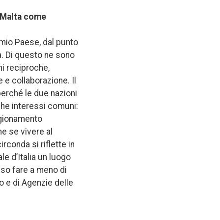
e Malta come
 mio Paese, dal punto
ea. Di questo ne sono
i reciproche,
 e collaborazione. Il
perché le due nazioni
he interessi comuni:
igionamento
he se vivere al
conda si riflette in
le d’Italia un luogo
sso fare a meno di
o e di Agenzie delle