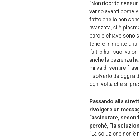
“Non ricordo nessun 
vanno avanti come vor
fatto che io non son
avanzata, si è plasma
parole chiave sono s
tenere in mente una c
l’altro ha i suoi valo
anche la pazienza ha
mi va di sentire fra
risolverlo da oggi a
ogni volta che si pr
Passando alla strett
rivolgere un messag
“assicurare, secondo
perché, “la soluzion
“La soluzione non è r