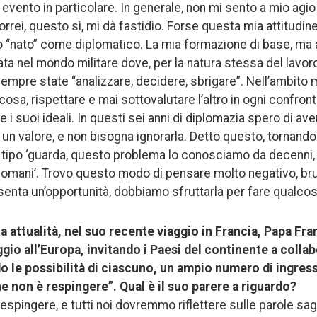
evento in particolare. In generale, non mi sento a mio agi
rei, questo sì, mi dà fastidio. Forse questa mia attitudine 
o “nato” come diplomatico. La mia formazione di base, ma 
ta nel mondo militare dove, per la natura stessa del lavoro
empre state “analizzare, decidere, sbrigare”. Nell’ambito m
osa, rispettare e mai sottovalutare l’altro in ogni confro
ri e i suoi ideali. In questi sei anni di diplomazia spero di a
 un valore, e non bisogna ignorarla. Detto questo, tornand
si tipo ‘guarda, questo problema lo conosciamo da decenn
 domani’. Trovo questo modo di pensare molto negativo, bru
esenta un’opportunità, dobbiamo sfruttarla per fare qualcos
a attualità, nel suo recente viaggio in Francia, Papa Fr
gio all’Europa, invitando i Paesi del continente a colla
 le possibilità di ciascuno, un ampio numero di ingressi 
e non è respingere”. Qual è il suo parere a riguardo?
espingere, e tutti noi dovremmo riflettere sulle parole sag