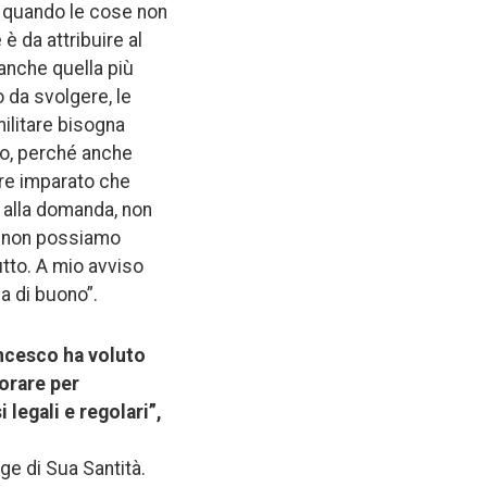
o quando le cose non
è da attribuire al
anche quella più
 da svolgere, le
ilitare bisogna
nto, perché anche
vere imparato che
o alla domanda, non
i, non possiamo
tto. A mio avviso
a di buono”.
ancesco ha voluto
borare per
legali e regolari”,
ge di Sua Santità.