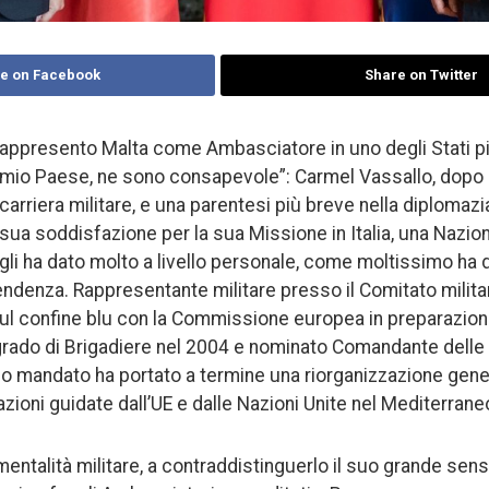
e on Facebook
Share on Twitter
appresento Malta come Ambasciatore in uno degli Stati più
mio Paese, ne sono consapevole”: Carmel Vassallo, dopo 
carriera militare, e una parentesi più breve nella diplomaz
sua soddisfazione per la sua Missione in Italia, una Nazion
gli ha dato molto a livello personale, come moltissimo ha 
ndenza. Rappresentante militare presso il Comitato militar
 sul confine blu con la Commissione europea in preparazion
grado di Brigadiere nel 2004 e nominato Comandante delle
suo mandato ha portato a termine una riorganizzazione gene
zioni guidate dall’UE e dalle Nazioni Unite nel Mediterrane
mentalità militare, a contraddistinguerlo il suo grande sen