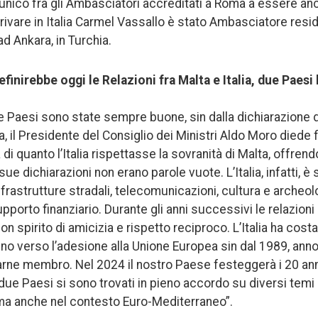
’unico fra gli Ambasciatori accreditati a Roma a essere anc
arrivare in Italia Carmel Vassallo è stato Ambasciatore resi
d Ankara, in Turchia.
inirebbe oggi le Relazioni fra Malta e Italia, due Paesi 
ue Paesi sono state sempre buone, sin dalla dichiarazione 
a, il Presidente del Consiglio dei Ministri Aldo Moro diede 
di quanto l’Italia rispettasse la sovranità di Malta, offren
e dichiarazioni non erano parole vuote. L’Italia, infatti, è 
 infrastrutture stradali, telecomunicazioni, cultura e arche
pporto finanziario. Durante gli anni successivi le relazioni 
n spirito di amicizia e rispetto reciproco. L’Italia ha co
o verso l’adesione alla Unione Europea sin dal 1989, anno 
ne membro. Nel 2024 il nostro Paese festeggerà i 20 anni 
due Paesi si sono trovati in pieno accordo su diversi temi 
, ma anche nel contesto Euro-Mediterraneo”.