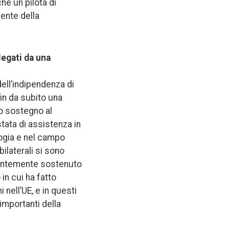
he un pilota di
dente della
legati da una
dell’indipendenza di
fin da subito una
do sostegno al
stata di assistenza in
ologia e nel campo
bilaterali si sono
stantemente sostenuto
in cui ha fatto
nell’UE, e in questi
importanti della