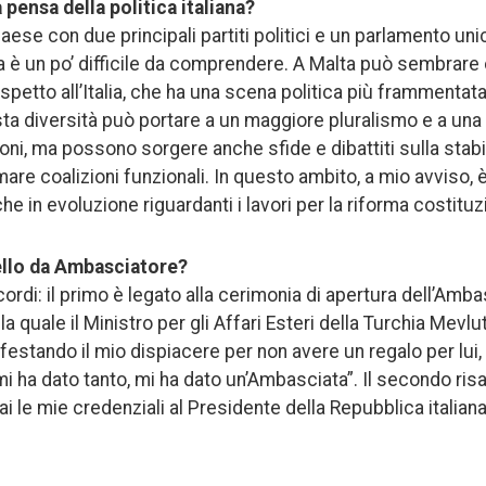
 pensa della politica italiana?
ese con due principali partiti politici e un parlamento un
ana è un po’ difficile da comprendere. A Malta può sembrare 
rispetto all’Italia, che ha una scena politica più frammentat
sta diversità può portare a un maggiore pluralismo e a un
ioni, ma possono sorgere anche sfide e dibattiti sulla stabi
mare coalizioni funzionali. In questo ambito, a mio avviso, 
e in evoluzione riguardanti i lavori per la riforma costituz
bello da Ambasciatore?
cordi: il primo è legato alla cerimonia di apertura dell’Amba
la quale il Ministro per gli Affari Esteri della Turchia Mevl
estando il mio dispiacere per non avere un regalo per lui, 
i ha dato tanto, mi ha dato un’Ambasciata”. Il secondo risal
ai le mie credenziali al Presidente della Repubblica italiana