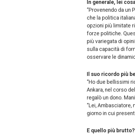
In generale, lei cosa
“Provenendo da un Pa
che la politica itali
opzioni più limitate 
forze politiche. Que
più variegata di opin
sulla capacità di for
osservare le dinamich
Il suo ricordo più 
“Ho due bellissimi ri
Ankara, nel corso del
regalò un dono. Manif
“Lei, Ambasciatore, m
giorno in cui present
E quello più brutto?