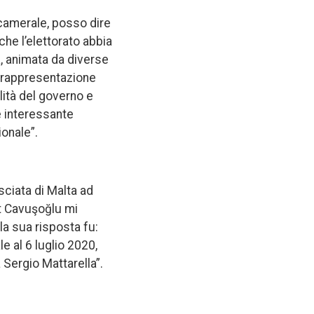
icamerale, posso dire
che l’elettorato abbia
a, animata da diverse
a rappresentazione
lità del governo e
è interessante
ionale”.
sciata di Malta ad
ut Cavuşoğlu mi
la sua risposta fu:
e al 6 luglio 2020,
 Sergio Mattarella”.