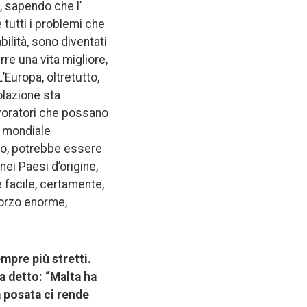
, sapendo che l’
tutti i problemi che
bilità, sono diventati
re una vita migliore,
L’Europa, oltretutto,
olazione sta
avoratori che possano
o mondiale
iso, potrebbe essere
ei Paesi d’origine,
è facile, certamente,
forzo enorme,
empre più stretti.
a detto: “Malta ha
a posata ci rende