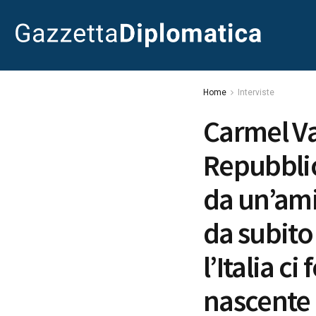
Home
Interviste
Carmel Va
Repubblica
da un’ami
da subito
l’Italia c
nascente