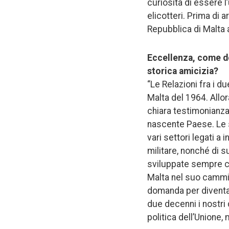
curiosità di essere l
elicotteri. Prima di 
Repubblica di Malta a
Eccellenza, come def
storica amicizia?
“Le Relazioni fra i d
Malta del 1964. Allor
chiara testimonianza 
nascente Paese. Le su
vari settori legati a
militare, nonché di su
sviluppate sempre co
Malta nel suo cammin
domanda per diventar
due decenni i nostri 
politica dell’Unione