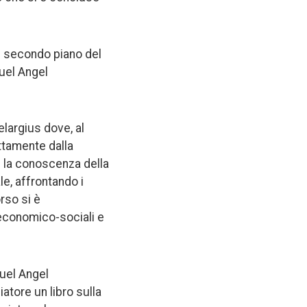
al secondo piano del
guel Angel
elargius dove, al
ettamente dalla
e la conoscenza della
le, affrontando i
orso si è
 economico-sociali e
guel Angel
atore un libro sulla