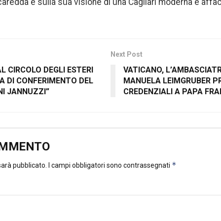
caredda e sulla sua visione di una Cagliari moderna e affa
Next Post
AL CIRCOLO DEGLI ESTERI
VATICANO, L’AMBASCIATR
IA DI CONFERIMENTO DEL
MANUELA LEIMGRUBER P
NI JANNUZZI”
CREDENZIALI A PAPA FR
OMMENTO
*
 sarà pubblicato.
I campi obbligatori sono contrassegnati