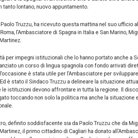
n tanto lontano, nuovo appuntamento.
i, Paolo Truzzu, ha ricevuto questa mattina nel suo ufficio 
 Roma, l’Ambasciatore di Spagna in Italia e San Marino, Mi
Martinez.
ittà per impegni istituzionali che lo hanno portato anche a S
nanziato un corso di lingua spagnola con fondo arrivati dir
 l’occasione è stata utile per l’Ambasciatore per sviluppar
 Ed è stato il Sindaco Truzzu a delineare la situazione attua
e le istituzioni devono affrontare in tutta la regione. Il disc
rgato toccando non solo la politica ma anche la situazione
onale.
ntro, definito soddisfacente sia da Paolo Truzzu che da Mi
rtinez, il primo cittadino di Cagliari ha donato all’Ambasci