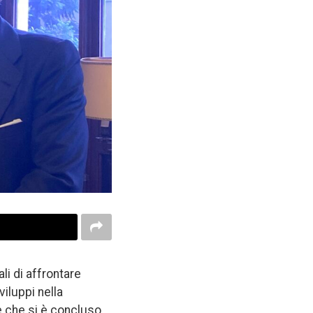
li di affrontare
sviluppi nella
 e che si è concluso