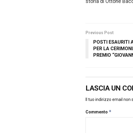
storia di Ottone Bac
Previous Post
POSTI ESAURITI 
PER LA CERIMON
PREMIO “GIOVAN
LASCIA UN C
Il tuo indirizzo email non
*
Commento