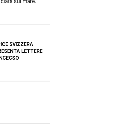
cciata sul mare.
ICE SVIZZERA
RESENTA LETTERE
ANCECSO