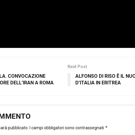
Next Post
ALA. CONVOCAZIONE
ALFONSO DI RISO È IL N
ORE DELL’IRAN A ROMA
D’ITALIA IN ERITREA
OMMENTO
*
 sarà pubblicato.
I campi obbligatori sono contrassegnati