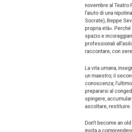
novembre al Teatro Pu
l’aiuto di una nipotin
Socrate), Beppe Seve
propria età». Perché 
spazio e incoraggiam
professionali all’asi
raccontare, con seren
La vita umana, insegn
un maestro; il second
conoscenza; l’ultimo
prepararsi al conged
spingere, accumulare
ascoltare, restituire.
Don’t become an old 
invita a comprendere 