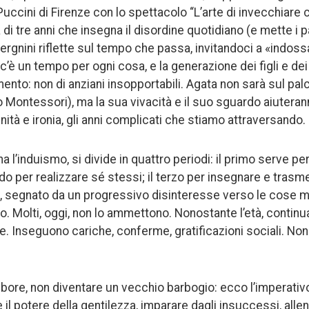
ccini di Firenze con lo spettacolo “L’arte di invecchiare c
a di tre anni che insegna il disordine quotidiano (e mette i p
rgnini riflette sul tempo che passa, invitandoci a «indoss
c’è un tempo per ogni cosa, e la generazione dei figli e dei
ento: non di anziani insopportabili. Agata non sarà sul pal
lo Montessori), ma la sua vivacità e il suo sguardo aiuteran
ità e ironia, gli anni complicati che stiamo attraversando.
a l’induismo, si divide in quattro periodi: il primo serve pe
o per realizzare sé stessi; il terzo per insegnare e trasme
, segnato da un progressivo disinteresse verso le cose ma
o. Molti, oggi, non lo ammettono. Nonostante l’età, contin
. Inseguono cariche, conferme, gratificazioni sociali. Non 
bore, non diventare un vecchio barbogio: ecco l’imperativ
il potere della gentilezza, imparare dagli insuccessi, allen