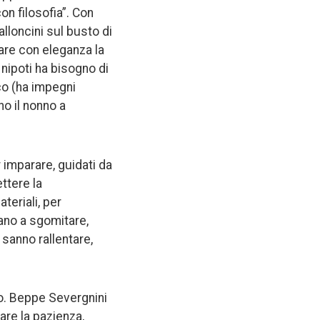
on filosofia”. Con
alloncini sul busto di
are con eleganza la
 nipoti ha bisogno di
co (ha impegni
no il nonno a
r imparare, guidati da
ttere la
teriali, per
uano a sgomitare,
sanno rallentare,
o. Beppe Severgnini
are la pazienza,