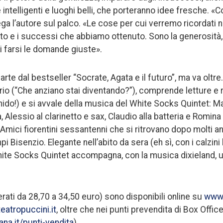
ntelligenti e luoghi belli, che porteranno idee fresche. «C
ega l’autore sul palco. «Le cose per cui verremo ricordati 
 e i successi che abbiamo ottenuto. Sono la generosità, la 
 di farsi le domande giuste».
arte dal bestseller “Socrate, Agata e il futuro”, ma va oltre.
rio (“Che anziano stai diventando?”), comprende letture e r
-nido!) e si avvale della musica del White Socks Quintet: M
Alessio al clarinetto e sax, Claudio alla batteria e Romina (l
mici fiorentini sessantenni che si ritrovano dopo molti ann
i Bisenzio. Elegante nell’abito da sera (eh sì, con i calzini 
White Socks Quintet accompagna, con la musica dixieland,
merati da 28,70 a 34,50 euro) sono disponibili online su
www.
eatropuccini.it
, oltre che nei punti prevendita di Box Offi
na.it/punti-vendita
).