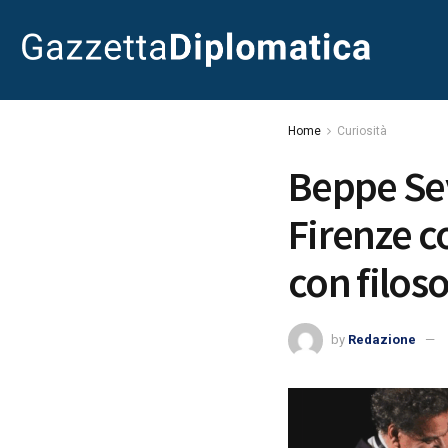
Home
Curiosità
Beppe Sev
Firenze co
con filoso
by
Redazione