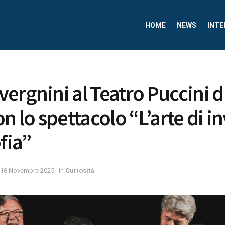
HOME
NEWS
INTE
ergnini al Teatro Puccini d
n lo spettacolo “L’arte di i
fia”
18 Novembre 2025
in
Curiosità