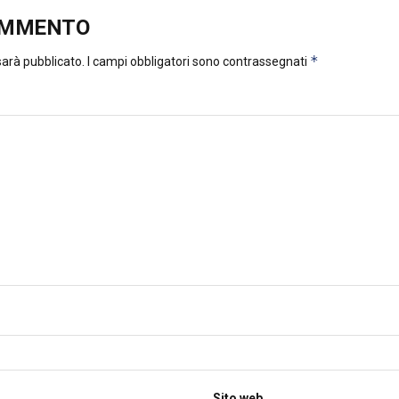
OMMENTO
*
 sarà pubblicato.
I campi obbligatori sono contrassegnati
Sito web