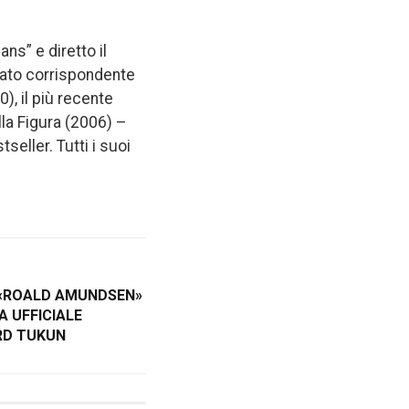
ns” e diretto il
tato corrispondente
0), il più recente
lla Figura (2006) –
seller. Tutti i suoi
 «ROALD AMUNDSEN»
A UFFICIALE
RD TUKUN