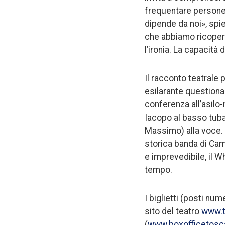
frequentare persone i
dipende da noi», spi
che abbiamo ricoperto
l’ironia. La capacità
Il racconto teatrale p
esilarante questiona
conferenza all’asilo
Iacopo al basso tuba, 
Massimo) alla voce. A
storica banda di Camp
e imprevedibile, il 
tempo.
I biglietti (posti nu
sito del teatro
www.t
(
www.boxofficetosca