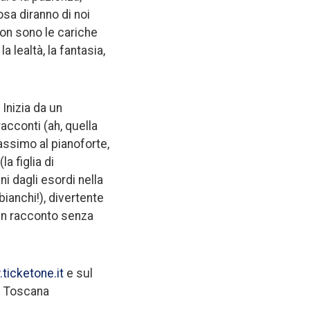
osa diranno di noi
non sono le cariche
lealtà, la fantasia,
 Inizia da un
acconti (ah, quella
assimo al pianoforte,
a figlia di
i dagli esordi nella
bianchi!), divertente
 un racconto senza
ticketone.it
e sul
ce Toscana