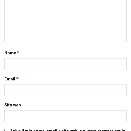
*
Nome
*
Email
Sito web
Salva il mio nome, email e sito web in questo browser per la