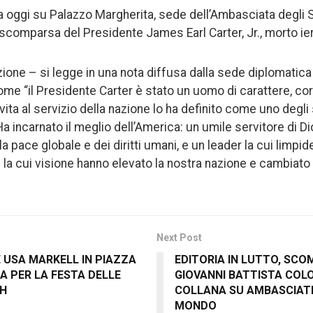
oggi su Palazzo Margherita, sede dell’Ambasciata degli Stati
 scomparsa del Presidente James Earl Carter, Jr., morto ieri 
ione – si legge in una nota diffusa dalla sede diplomatica
ome “il Presidente Carter è stato un uomo di carattere, co
ita al servizio della nazione lo ha definito come uno degli s
 Ha incarnato il meglio dell’America: un umile servitore di D
 pace globale e dei diritti umani, e un leader la cui limpi
 la cui visione hanno elevato la nostra nazione e cambiato
Next Post
 USA MARKELL IN PIAZZA
EDITORIA IN LUTTO, SC
A PER LA FESTA DELLE
GIOVANNI BATTISTA COLOM
AH
COLLANA SU AMBASCIATE
MONDO